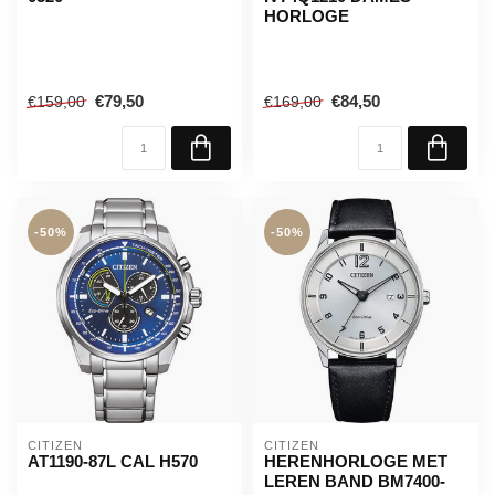
HORLOGE
€79,50
€84,50
€159,00
€169,00
-50%
-50%
CITIZEN
CITIZEN
AT1190-87L CAL H570
HERENHORLOGE MET
LEREN BAND BM7400-