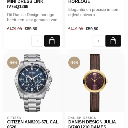
MINI DRESS LINK.
HORLOGE
IV75Q1268
Elegantie en precisie in een
Dit Danish Design horloge
stijlvol ontwerp
heeft een kast gemaakt van
Het damespolshorloge
Roestvrijstaal met een
EL3106-59D c...
€89,50
€59,50
€179,00
€119,00
diam...
-50%
-50%
CITIZEN
DANISH DESIGN
CITIZEN AN8201-57L CAL
DANISH DESIGN JULIA
0520
IV74Q1210 DAMES