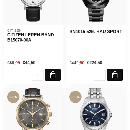
CITIZEN
BN1015-52E. HAU SPORT
CITIZEN LEREN BAND.
B15070-06A
€44,50
€224,50
€89,00
€449,00
-50%
-50%