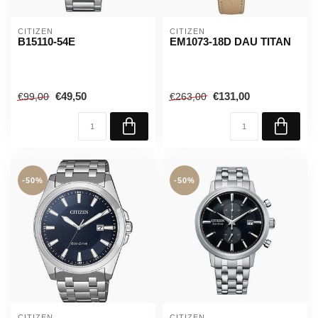
CITIZEN
CITIZEN
B15110-54E
EM1073-18D DAU TITAN
€49,50
€131,00
€99,00
€263,00
-50%
-50%
CITIZEN
CITIZEN