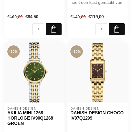
heeft een kast gemaakt van
Roestvrijstaal met een
diam...
€84,50
€119,00
€169,00
€149,00
-20%
-50%
DANISH DESIGN
DANISH DESIGN
AKILIA MINI 1268
DANISH DESIGN CHOCO
HORLOGE IV90Q1268
IV97Q1299
GROEN