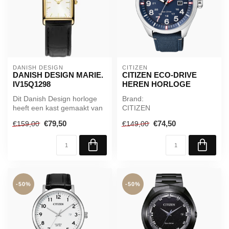
DANISH DESIGN
CITIZEN
DANISH DESIGN MARIE.
CITIZEN ECO-DRIVE
IV15Q1298
HEREN HORLOGE
Dit Danish Design horloge
Brand:
heeft een kast gemaakt van
CITIZEN
Roestvrijstaal met een
Gender:
€79,50
€74,50
€159,00
€149,00
diam...
Mannen
Style:
Trendy
Beweging:
Eco-Drive
Caliber:...
-50%
-50%