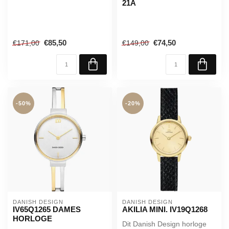
21A
€85,50
€74,50
€171,00
€149,00
-50%
-20%
DANISH DESIGN
DANISH DESIGN
IV65Q1265 DAMES
AKILIA MINI. IV19Q1268
HORLOGE
Dit Danish Design horloge