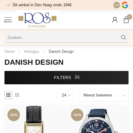
Dé winkel in Den Haag sinds 1946
9.4
0
MENU
Home
/
Horloges
/
Danish Design
DANISH DESIGN
FILTERS
-50%
-50%