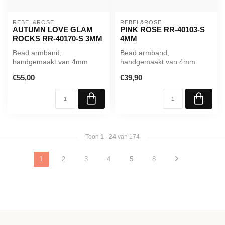
REBEL&ROSE
REBEL&ROSE
AUTUMN LOVE GLAM
PINK ROSE RR-40103-S
ROCKS RR-40170-S 3MM
4MM
Bead armband,
Bead armband,
handgemaakt van 4mm
handgemaakt van 4mm
stenen (Glas Rock,) Het
Rozenkwarts stenen. Het
€55,00
€39,90
Rebel & Rose sieraad i...
Rebel & Rose sieraad i...
Toon
1
-
24
van 174
1
2
3
4
5
8