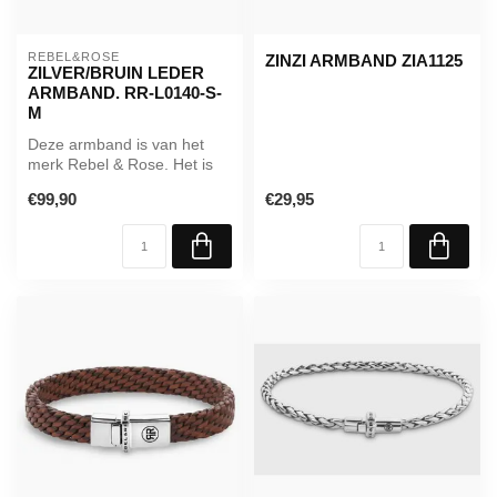
REBEL&ROSE
ZINZI ARMBAND ZIA1125
ZILVER/BRUIN LEDER
ARMBAND. RR-L0140-S-
M
Deze armband is van het
merk Rebel & Rose. Het is
een herensieraad. De
€99,90
€29,95
armband i...