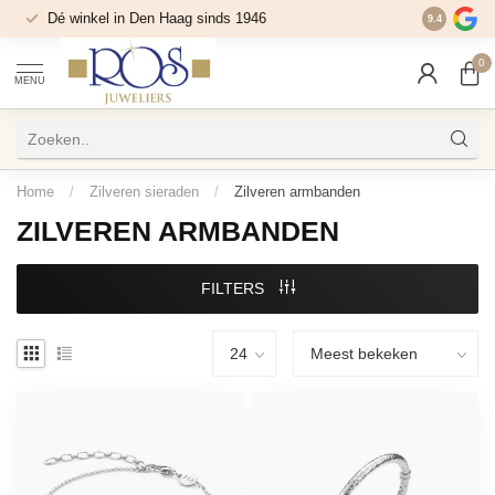
Dé winkel in Den Haag sinds 1946
9.4
0
MENU
Home
/
Zilveren sieraden
/
Zilveren armbanden
ZILVEREN ARMBANDEN
FILTERS