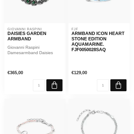
GIOVANNI RASPINI
FJF
DAISIES GARDEN
ARMBAND ICON HEART
ARMBAND
STONE EDITION
AQUAMARINE.
Giovanni Raspini
FJF0050028SAQ
Damesarmband Daisies
Garden 11206
€365,00
€129,00