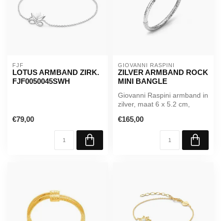
FJF
GIOVANNI RASPINI
LOTUS ARMBAND ZIRK.
ZILVER ARMBAND ROCK
FJF0050045SWH
MINI BANGLE
Giovanni Raspini armband in
zilver, maat 6 x 5.2 cm,
Opening met veer.
€79,00
€165,00
Referenc...