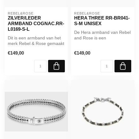
REBEL&ROSE
REBEL&ROSE
ZILVER/LEDER
HERA THREE RR-BR041-
ARMBAND COGNAC.RR-
S-M UNISEX
L0169-S-L
De Hera armband van Rebel
Dit is een armband van het
and Rose is een
merk Rebel & Rose gemaakt
handgemaakt en met de
van leer en zilver
hand gevlochten ...
€149,00
€149,00