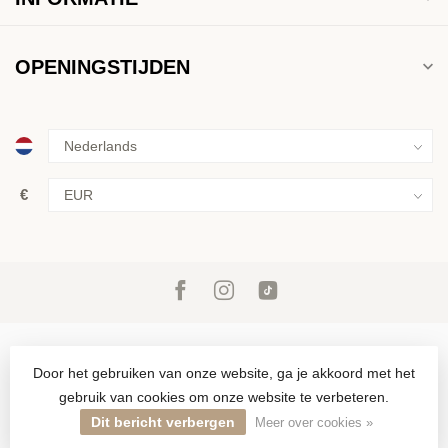
OPENINGSTIJDEN
€
Door het gebruiken van onze website, ga je akkoord met het
gebruik van cookies om onze website te verbeteren.
© Copyright 2026 Inkoop & verkoop van goud, zilver en juwelen in
Den Haag sinds 1946
Dit bericht verbergen
Meer over cookies »