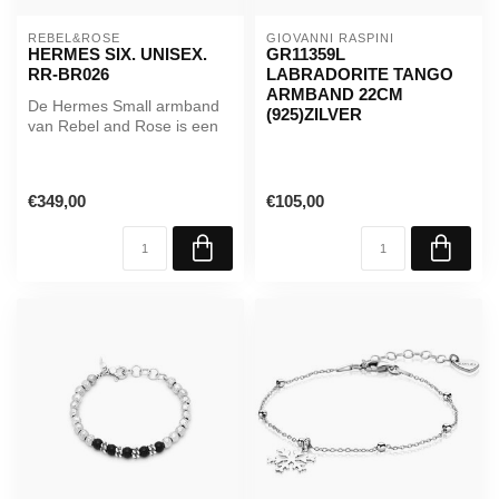
REBEL&ROSE
GIOVANNI RASPINI
HERMES SIX. UNISEX.
GR11359L
RR-BR026
LABRADORITE TANGO
ARMBAND 22CM
De Hermes Small armband
(925)ZILVER
van Rebel and Rose is een
zilveren (925 sterling
silver)...
€349,00
€105,00