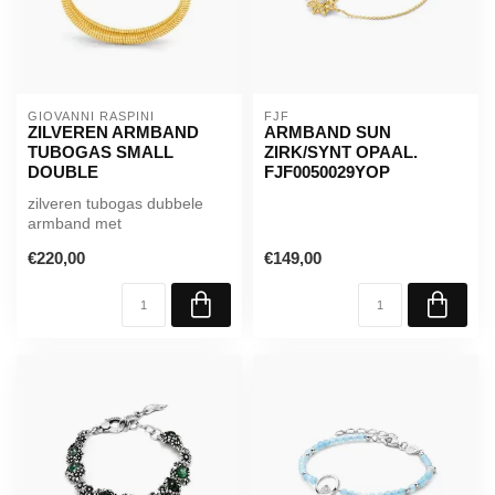
GIOVANNI RASPINI
FJF
ZILVEREN ARMBAND
ARMBAND SUN
TUBOGAS SMALL
ZIRK/SYNT OPAAL.
DOUBLE
FJF0050029YOP
zilveren tubogas dubbele
armband met
krokodillenprint
€220,00
€149,00