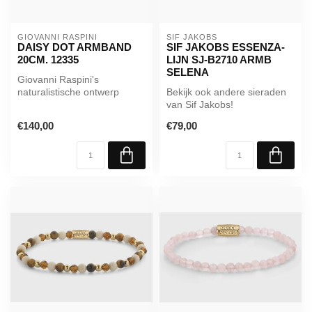
GIOVANNI RASPINI
SIF JAKOBS
DAISY DOT ARMBAND
SIF JAKOBS ESSENZA-
20CM. 12335
LIJN SJ-B2710 ARMB
SELENA
Giovanni Raspini's
naturalistische ontwerp
Bekijk ook andere sieraden
neemt een kleine en
van Sif Jakobs!
minimalistische v...
€140,00
€79,00