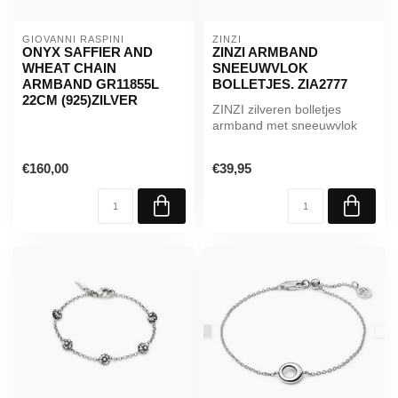
GIOVANNI RASPINI
ZINZI
ONYX SAFFIER AND
ZINZI ARMBAND
WHEAT CHAIN
SNEEUWVLOK
ARMBAND GR11855L
BOLLETJES. ZIA2777
22CM (925)ZILVER
ZINZI zilveren bolletjes
armband met sneeuwvlok
hanger ZIA2777
€160,00
€39,95