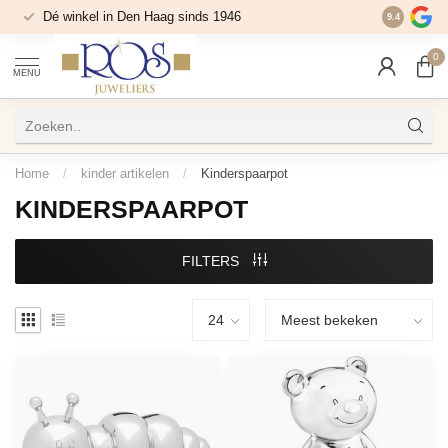
Dé winkel in Den Haag sinds 1946
9.4
0
MENU
Home
/
kinder artikelen
/
Kinderspaarpot
KINDERSPAARPOT
FILTERS