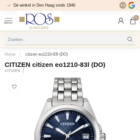
Dé winkel in Den Haag sinds 1946
9.4
0
MENU
Home
/
citizen eo1210-83l (DO)
CITIZEN citizen eo1210-83l (DO)
CITIZEN