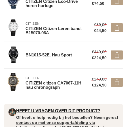
CITIZEN Citizen Eco-Drive
€74,50
heren horloge
CITIZEN
€89,00
CITIZEN Citizen Leren band.
€44,50
B15070-06A
€449,00
BN1015-52E. Hau Sport
€224,50
CITIZEN
€249,00
CITIZEN citizen CA7067-11H
€124,50
hau chronograph
HEEFT U VRAGEN OVER DIT PRODUCT?
Of heeft u hulp nodig bij het bestellen? Neem gerust
contact op met onze supportafdeling via