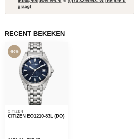
Info@rosjuweliers.nl
of
(0)70 3294943. Wij helpen u
graag!
RECENT BEKEKEN
-50%
CITIZEN
CITIZEN EO1210-83L (DO)