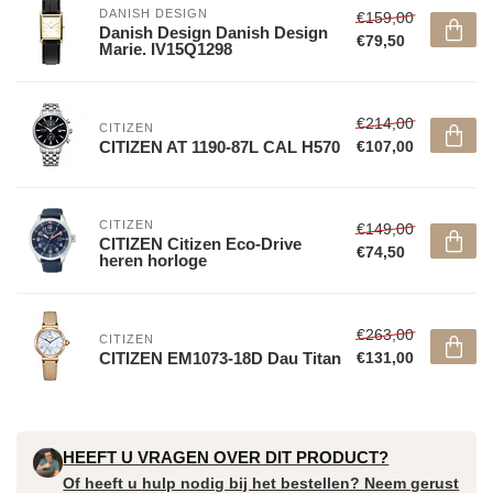
DANISH DESIGN
€159,00
Danish Design Danish Design
€79,50
Marie. IV15Q1298
€214,00
CITIZEN
CITIZEN AT 1190-87L CAL H570
€107,00
CITIZEN
€149,00
CITIZEN Citizen Eco-Drive
€74,50
heren horloge
€263,00
CITIZEN
CITIZEN EM1073-18D Dau Titan
€131,00
HEEFT U VRAGEN OVER DIT PRODUCT?
Of heeft u hulp nodig bij het bestellen? Neem gerust