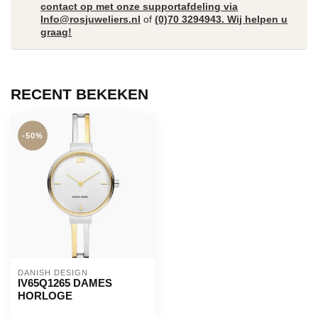
contact op met onze supportafdeling via
Info@rosjuweliers.nl
of
(0)70 3294943. Wij helpen u
graag!
RECENT BEKEKEN
-50%
DANISH DESIGN
IV65Q1265 DAMES
HORLOGE