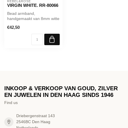
REBEL&ROSE
VIRGIN WHITE. RR-80066
Bead armband,
handgemaakt van 8mm witte
Howliet stenen . Het Rebel &
€42,50
Rose sieraa...
INKOOP & VERKOOP VAN GOUD, ZILVER
EN JUWELEN IN DEN HAAG SINDS 1946
Find us
Driebergenstraat 143
2546BC Den Haag
Netherlands