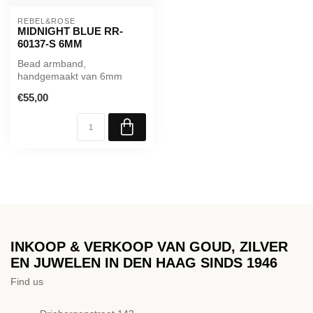
REBEL&ROSE
MIDNIGHT BLUE RR-
60137-S 6MM
Bead armband,
handgemaakt van 6mm
blauwe Sodaliet stenen. Het
€55,00
Rebel & Rose siera...
INKOOP & VERKOOP VAN GOUD, ZILVER
EN JUWELEN IN DEN HAAG SINDS 1946
Find us