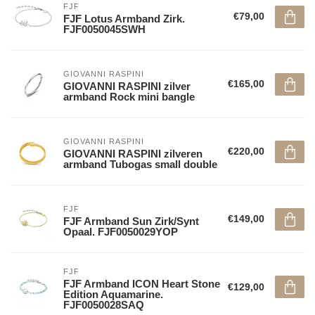
FJF
€79,00
FJF Lotus Armband Zirk.
FJF0050045SWH
GIOVANNI RASPINI
€165,00
GIOVANNI RASPINI zilver
armband Rock mini bangle
GIOVANNI RASPINI
€220,00
GIOVANNI RASPINI zilveren
armband Tubogas small double
FJF
€149,00
FJF Armband Sun Zirk/Synt
Opaal. FJF0050029YOP
FJF
FJF Armband ICON Heart Stone
€129,00
Edition Aquamarine.
FJF0050028SAQ