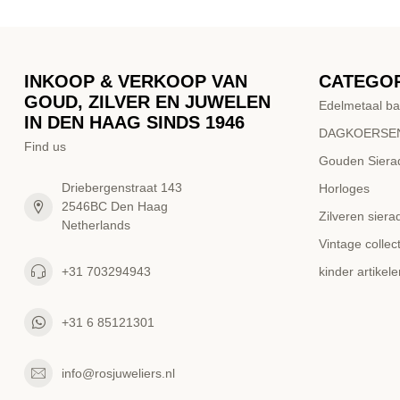
INKOOP & VERKOOP VAN
CATEGO
GOUD, ZILVER EN JUWELEN
Edelmetaal ba
IN DEN HAAG SINDS 1946
DAGKOERSEN
Find us
Gouden Siera
Driebergenstraat 143
Horloges
2546BC Den Haag
Zilveren siera
Netherlands
Vintage collect
+31 703294943
kinder artikele
+31 6 85121301
info@rosjuweliers.nl