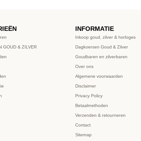
RIEËN
INFORMATIE
ren
Inkoop goud, zilver & horloges
 GOUD & ZILVER
Dagkoersen Goud & Zilver
den
Goudbaren en zilverbaren
Over ons
den
Algemene voorwaarden
ie
Disclaimer
n
Privacy Policy
Betaalmethoden
Verzenden & retourneren
Contact
Sitemap