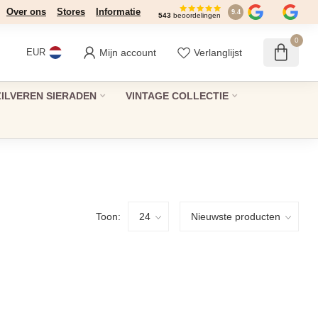
Over ons
Stores
Informatie
9.4
543
beoordelingen
0
Mijn account
Verlanglijst
EUR
ZILVEREN SIERADEN
VINTAGE COLLECTIE
Toon: