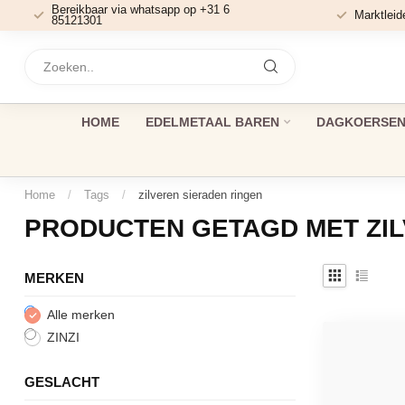
Bereikbaar via whatsapp op +31 6
Marktleid
85121301
HOME
EDELMETAAL BAREN
DAGKOERSEN 
Home
/
Tags
/
zilveren sieraden ringen
PRODUCTEN GETAGD MET ZIL
MERKEN
Alle merken
ZINZI
GESLACHT