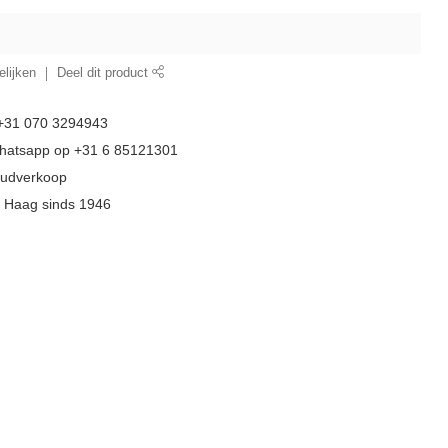
lijken
Deel dit product
 +31 070 3294943
whatsapp op +31 6 85121301
goudverkoop
n Haag sinds 1946