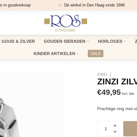
er in goudverkoop
Dé winkel in Den Haag sinds 1946
GOUD & ZILVER
GOUDEN SIERADEN
HORLOGES
KINDER ARTIKELEN
SALE
ZINZI
ZINZI ZI
€49,95
Incl. btw
Prachtige ring met v