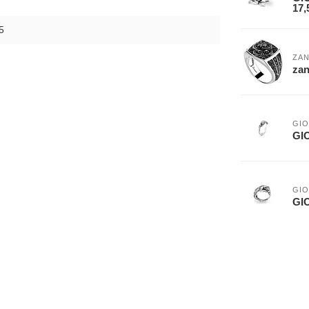
17,
5
ZA
zan
GIO
GIO
GIO
GIO