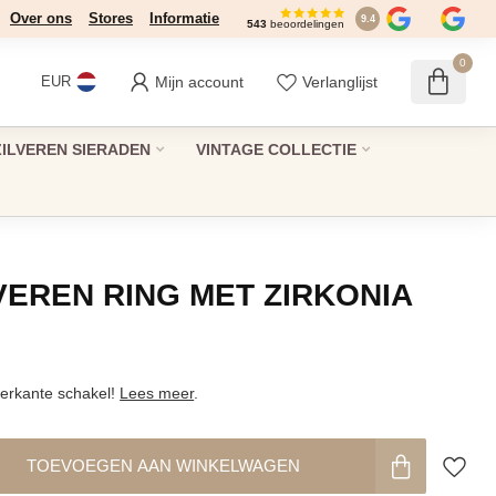
Over ons
Stores
Informatie
9.4
543
beoordelingen
0
Mijn account
Verlanglijst
EUR
ZILVEREN SIERADEN
VINTAGE COLLECTIE
LVEREN RING MET ZIRKONIA
ierkante schakel!
Lees meer
.
TOEVOEGEN AAN WINKELWAGEN