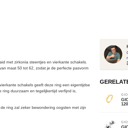
aaid met zirkonia steentjes en vierkante schakels.
 van maat 50 tot 62, zodat je de perfecte pasvorm
GERELAT
ierkante schakels geeft deze ring een eigentijdse
 ring duurzaam en tegelijkertijd verfijnd is,
GIO
GIO
120
, de ring zal zeker bewondering oogsten met zijn
GIO
GIO