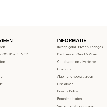
RIEËN
INFORMATIE
ren
Inkoop goud, zilver & horloges
 GOUD & ZILVER
Dagkoersen Goud & Zilver
den
Goudbaren en zilverbaren
Over ons
den
Algemene voorwaarden
ie
Disclaimer
n
Privacy Policy
Betaalmethoden
Verzenden & retourneren