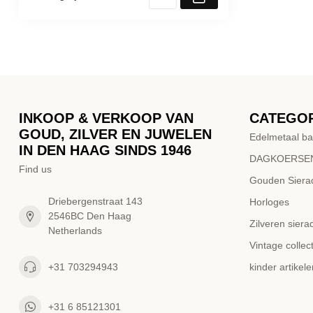
INKOOP & VERKOOP VAN
CATEGO
GOUD, ZILVER EN JUWELEN
Edelmetaal ba
IN DEN HAAG SINDS 1946
DAGKOERSEN
Find us
Gouden Siera
Driebergenstraat 143
Horloges
2546BC Den Haag
Zilveren siera
Netherlands
Vintage collect
+31 703294943
kinder artikele
+31 6 85121301