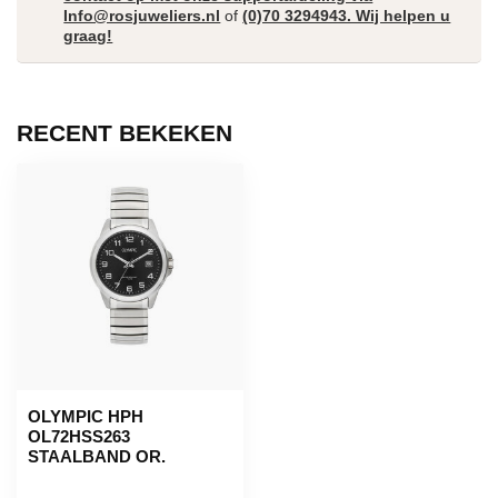
Info@rosjuweliers.nl
of
(0)70 3294943. Wij helpen u
graag!
RECENT BEKEKEN
OLYMPIC HPH
OL72HSS263
STAALBAND OR.