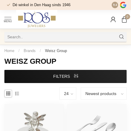
Dé winkel in Den Haag sinds 1946
9.4
0
MENU
Home
/
Brands
/
Weisz Group
WEISZ GROUP
FILTERS