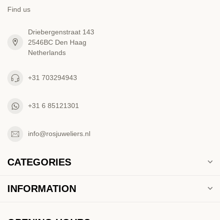
Find us
Driebergenstraat 143
2546BC Den Haag
Netherlands
+31 703294943
+31 6 85121301
info@rosjuweliers.nl
CATEGORIES
INFORMATION