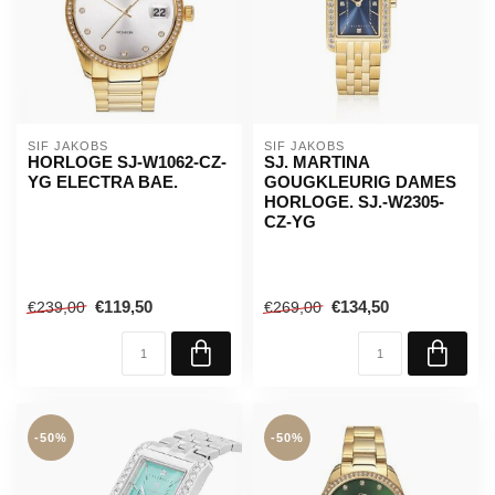
SIF JAKOBS
SIF JAKOBS
HORLOGE SJ-W1062-CZ-
SJ. MARTINA
YG ELECTRA BAE.
GOUGKLEURIG DAMES
HORLOGE. SJ.-W2305-
CZ-YG
€119,50
€134,50
€239,00
€269,00
-50%
-50%