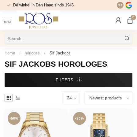
Dé winkel in Den Haag sinds 1946
9.4
0
MENU
Home
/
horloges
/
Sif Jackobs
SIF JACKOBS HOROLOGES
FILTERS
-50%
-50%