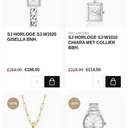
SIF JAKOBS
SJ HORLOGE SJ-W1020
SJ HORLOGE SJ-W1010
GISELLA BNH.
CHIARA MET COLLIER
BBH.
€188,00
€114,50
€269,00
€229,00
-50%
-50%