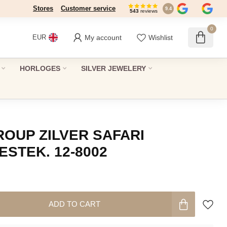
Stores
Customer service
9.4
543
reviews
0
My account
Wishlist
EUR
HORLOGES
SILVER JEWELERY
ROUP ZILVER SAFARI
ESTEK. 12-8002
ADD TO CART