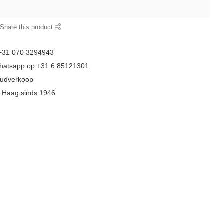
Share this product
 +31 070 3294943
whatsapp op +31 6 85121301
goudverkoop
n Haag sinds 1946