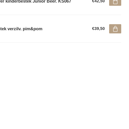
ver kinderbestek Junior Beer. KS067
€42,50
tek verzilv. pim&pom
€39,50