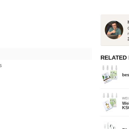
RELATED
6
bes
WE
Wei
KS