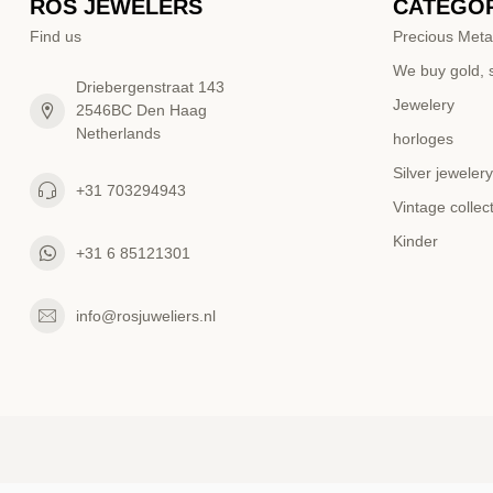
ROS JEWELERS
CATEGOR
Find us
Precious Meta
We buy gold, s
Driebergenstraat 143
Jewelery
2546BC Den Haag
Netherlands
horloges
Silver jewelery
+31 703294943
Vintage collec
Kinder
+31 6 85121301
info@rosjuweliers.nl