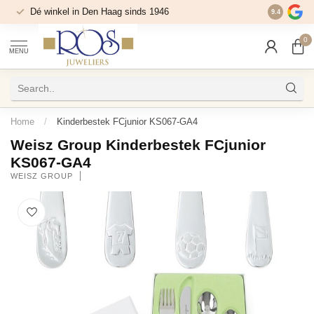
Dé winkel in Den Haag sinds 1946
9.4
0
MENU
Home
/
Kinderbestek FCjunior KS067-GA4
Weisz Group Kinderbestek FCjunior
KS067-GA4
WEISZ GROUP