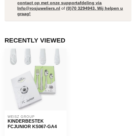
contact op met onze supportafdeling via
Info@rosjuweliers.nl
of
(0)70 3294943. Wij helpen u
graag!
RECENTLY VIEWED
WEISZ GROUP
KINDERBESTEK
FCJUNIOR KS067-GA4