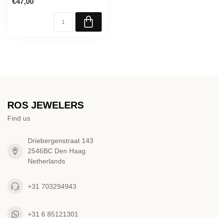
€47,00
ROS JEWELERS
Find us
Driebergenstraat 143
2546BC Den Haag
Netherlands
+31 703294943
+31 6 85121301