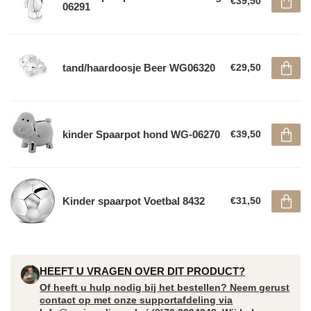
€39,50
06291
tand/haardoosje Beer WG06320
€29,50
kinder Spaarpot hond WG-06270
€39,50
Kinder spaarpot Voetbal 8432
€31,50
HEEFT U VRAGEN OVER DIT PRODUCT?
Of heeft u hulp nodig bij het bestellen? Neem gerust
contact op met onze supportafdeling via