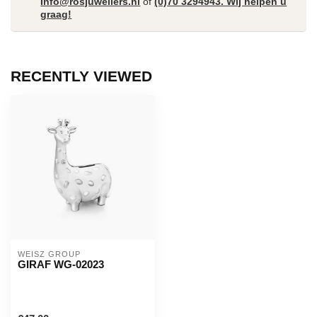
Info@rosjuweliers.nl
of
(0)70 3294943. Wij helpen u
graag!
RECENTLY VIEWED
WEISZ GROUP
GIRAF WG-02023