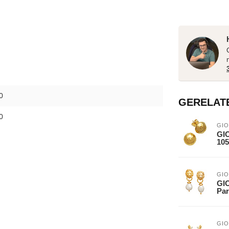
0
GERELAT
0
GIO
GI
105
GIO
GI
Par
GIO