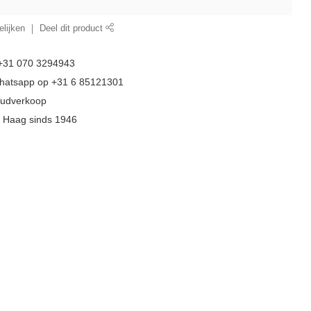
lijken
Deel dit product
 +31 070 3294943
whatsapp op +31 6 85121301
goudverkoop
n Haag sinds 1946