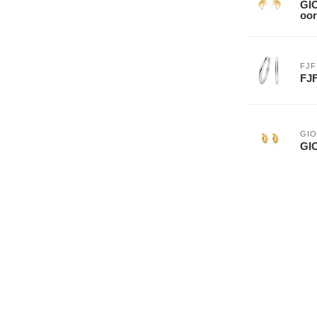
GIO
oor
FJF
FJF
GIO
GI