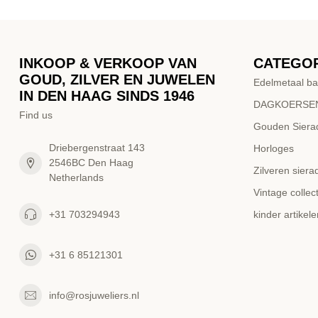
INKOOP & VERKOOP VAN
CATEGO
GOUD, ZILVER EN JUWELEN
Edelmetaal ba
IN DEN HAAG SINDS 1946
DAGKOERSEN
Find us
Gouden Siera
Driebergenstraat 143
Horloges
2546BC Den Haag
Zilveren siera
Netherlands
Vintage collect
+31 703294943
kinder artikele
+31 6 85121301
info@rosjuweliers.nl