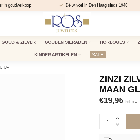
er in goudverkoop
Dé winkel in Den Haag sinds 1946
GOUD & ZILVER
GOUDEN SIERADEN
HORLOGES
KINDER ARTIKELEN
SALE
 U.UR
ZINZI Z
MAAN GL
€19,95
Incl. btw