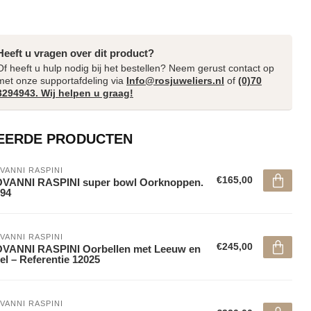
Heeft u vragen over dit product?
Of heeft u hulp nodig bij het bestellen? Neem gerust contact op
met onze supportafdeling via
Info@rosjuweliers.nl
of
(0)70
3294943. Wij helpen u graag!
EERDE PRODUCTEN
VANNI RASPINI
€165,00
OVANNI RASPINI super bowl Oorknoppen.
94
VANNI RASPINI
€245,00
OVANNI RASPINI Oorbellen met Leeuw en
el – Referentie 12025
VANNI RASPINI