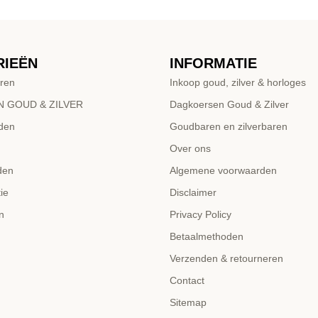
RIEËN
INFORMATIE
ren
Inkoop goud, zilver & horloges
 GOUD & ZILVER
Dagkoersen Goud & Zilver
den
Goudbaren en zilverbaren
Over ons
den
Algemene voorwaarden
ie
Disclaimer
n
Privacy Policy
Betaalmethoden
Verzenden & retourneren
Contact
Sitemap