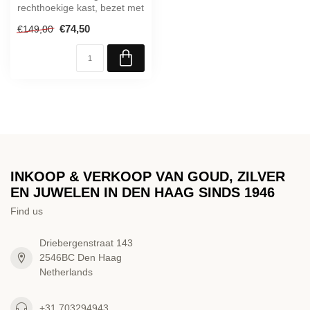
rechthoekige kast, bezet met
zirkonia's stalen schakel...
€74,50
€149,00
INKOOP & VERKOOP VAN GOUD, ZILVER
EN JUWELEN IN DEN HAAG SINDS 1946
Find us
Driebergenstraat 143
2546BC Den Haag
Netherlands
+31 703294943