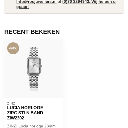
Info@rosjuweliers.nl
of
(0)70 3294943. Wij helpen u
graag!
RECENT BEKEKEN
-50%
ZINZI
LUCIA HORLOGE
ZIRC,STLN BAND.
ZIW2302
ZINZI Lucia horloge 28mm