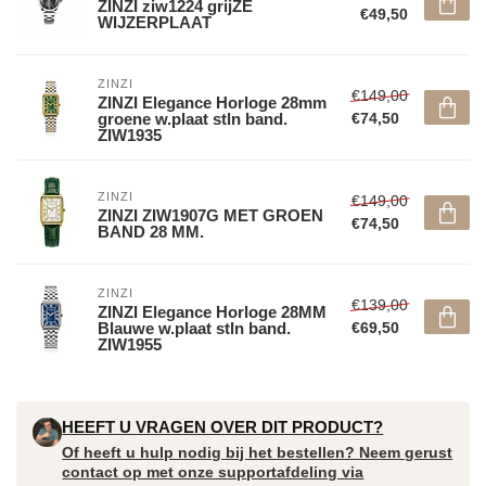
ZINZI ziw1224 grijZE
€49,50
WIJZERPLAAT
ZINZI
€149,00
ZINZI Elegance Horloge 28mm
groene w.plaat stln band.
€74,50
ZIW1935
ZINZI
€149,00
ZINZI ZIW1907G MET GROEN
€74,50
BAND 28 MM.
ZINZI
€139,00
ZINZI Elegance Horloge 28MM
Blauwe w.plaat stln band.
€69,50
ZIW1955
HEEFT U VRAGEN OVER DIT PRODUCT?
Of heeft u hulp nodig bij het bestellen? Neem gerust
contact op met onze supportafdeling via