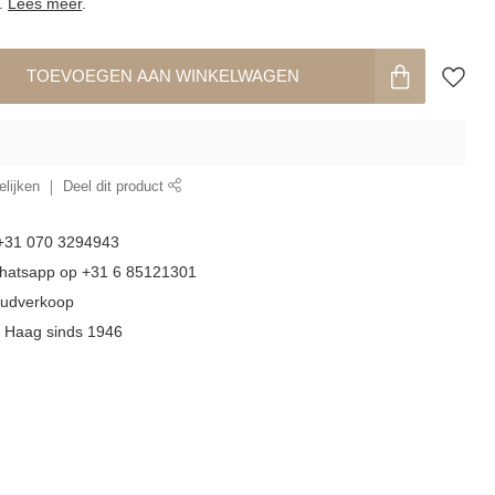
.
Lees meer
.
TOEVOEGEN AAN WINKELWAGEN
lijken
Deel dit product
 +31 070 3294943
whatsapp op +31 6 85121301
goudverkoop
n Haag sinds 1946