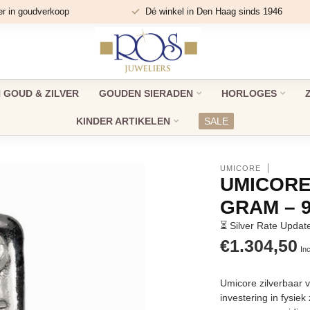
er in goudverkoop
Dé winkel in Den Haag sinds 1946
GOUD & ZILVER
GOUDEN SIERADEN
HORLOGES
KINDER ARTIKELEN
SALE
UMICORE
UMICORE
GRAM – 
⏳ Silver Rate Updat
€1.304,50
Inc
Umicore zilverbaar 
investering in fysiek