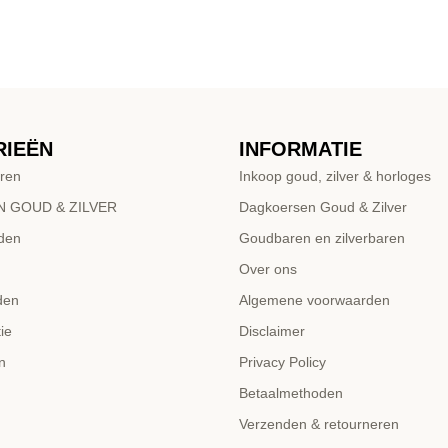
RIEËN
INFORMATIE
ren
Inkoop goud, zilver & horloges
 GOUD & ZILVER
Dagkoersen Goud & Zilver
den
Goudbaren en zilverbaren
Over ons
den
Algemene voorwaarden
ie
Disclaimer
n
Privacy Policy
Betaalmethoden
Verzenden & retourneren