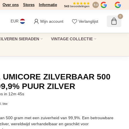
Over ons
Stores
Informatie
9.4
543
beoordelingen
0
Mijn account
Verlanglijst
EUR
ZILVEREN SIERADEN
VINTAGE COLLECTIE
 UMICORE ZILVERBAAR 500
99,9% PUUR ZILVER
es in 12m 44s
l. btw
van 500 gram met een zuiverheid van 99,9%. Een betrouwbare
 zilver, wereldwijd verhandelbaar en geschikt voor