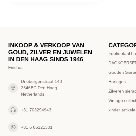
INKOOP & VERKOOP VAN
CATEGO
GOUD, ZILVER EN JUWELEN
Edelmetaal ba
IN DEN HAAG SINDS 1946
DAGKOERSEN
Find us
Gouden Siera
Driebergenstraat 143
Horloges
2546BC Den Haag
Zilveren siera
Netherlands
Vintage collect
+31 703294943
kinder artikele
+31 6 85121301