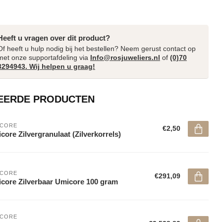
Heeft u vragen over dit product?
Of heeft u hulp nodig bij het bestellen? Neem gerust contact op
met onze supportafdeling via
Info@rosjuweliers.nl
of
(0)70
3294943. Wij helpen u graag!
EERDE PRODUCTEN
ICORE
€2,50
core Zilvergranulaat (Zilverkorrels)
ICORE
€291,09
core Zilverbaar Umicore 100 gram
ICORE