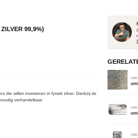
ZILVER 99,9%)
GERELAT
UM
umi
die willen investeren in fysiek zilver. Dankzij de
nvoudig verhandelbaar.
UM
umi
UM