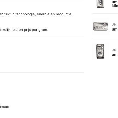
umi
kilo
ebruikt in technologie, energie en productie.
UM
umi
kelijkheid en prijs per gram.
UM
umi
aximum