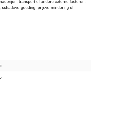
aderijen, transport of andere externe factoren.
g, schadevergoeding, prijsvermindering of
5
5