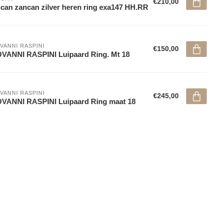
€210,00
can zancan zilver heren ring exa147 HH.RR
VANNI RASPINI
€150,00
VANNI RASPINI Luipaard Ring. Mt 18
VANNI RASPINI
€245,00
VANNI RASPINI Luipaard Ring maat 18