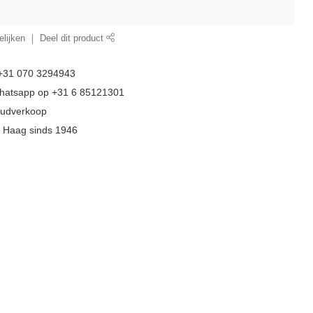
lijken
Deel dit product
 +31 070 3294943
whatsapp op +31 6 85121301
goudverkoop
n Haag sinds 1946