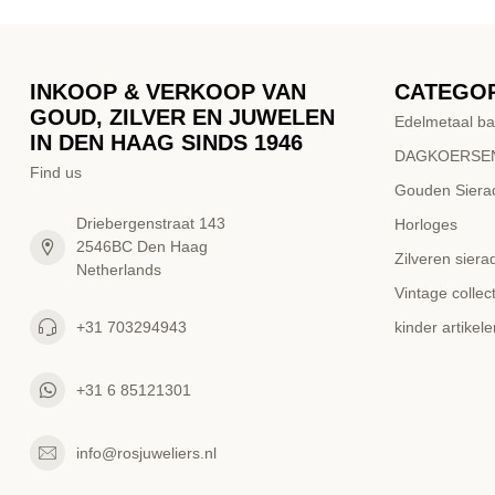
INKOOP & VERKOOP VAN
CATEGO
GOUD, ZILVER EN JUWELEN
Edelmetaal ba
IN DEN HAAG SINDS 1946
DAGKOERSEN
Find us
Gouden Siera
Driebergenstraat 143
Horloges
2546BC Den Haag
Zilveren siera
Netherlands
Vintage collect
+31 703294943
kinder artikele
+31 6 85121301
info@rosjuweliers.nl