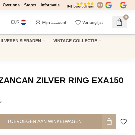
Over ons
Stores
Informatie
9.4
543
beoordelingen
0
Mijn account
Verlanglijst
EUR
ZILVEREN SIERADEN
VINTAGE COLLECTIE
ZANCAN ZILVER RING EXA150
tw
TOEVOEGEN AAN WINKELWAGEN