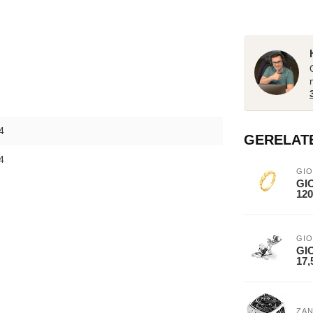
4
GERELAT
4
GIO
GIO
120
GIO
GIO
17,
ZA