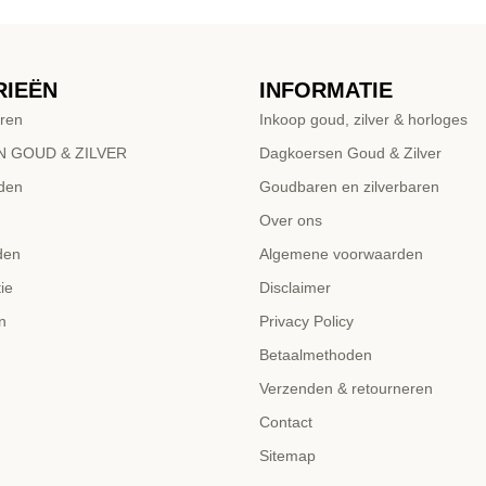
RIEËN
INFORMATIE
ren
Inkoop goud, zilver & horloges
 GOUD & ZILVER
Dagkoersen Goud & Zilver
den
Goudbaren en zilverbaren
Over ons
den
Algemene voorwaarden
ie
Disclaimer
n
Privacy Policy
Betaalmethoden
Verzenden & retourneren
Contact
Sitemap