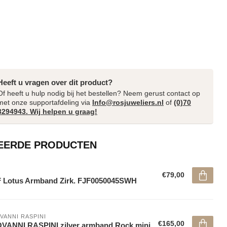
Heeft u vragen over dit product?
Of heeft u hulp nodig bij het bestellen? Neem gerust contact op
met onze supportafdeling via
Info@rosjuweliers.nl
of
(0)70
3294943. Wij helpen u graag!
EERDE PRODUCTEN
€79,00
 Lotus Armband Zirk. FJF0050045SWH
VANNI RASPINI
€165,00
VANNI RASPINI zilver armband Rock mini