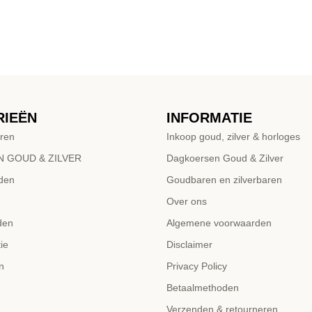
RIEËN
INFORMATIE
ren
Inkoop goud, zilver & horloges
 GOUD & ZILVER
Dagkoersen Goud & Zilver
den
Goudbaren en zilverbaren
Over ons
den
Algemene voorwaarden
ie
Disclaimer
n
Privacy Policy
Betaalmethoden
Verzenden & retourneren