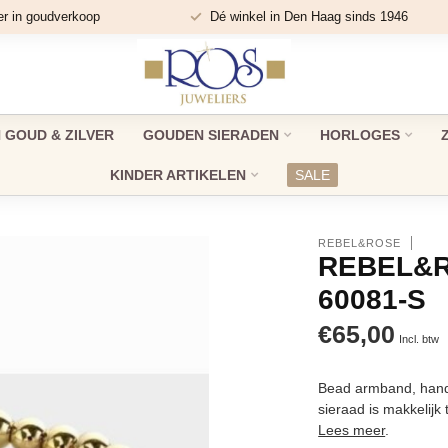
er in goudverkoop
Dé winkel in Den Haag sinds 1946
GOUD & ZILVER
GOUDEN SIERADEN
HORLOGES
KINDER ARTIKELEN
SALE
REBEL&ROSE
REBEL&R
60081-S
€65,00
Incl. btw
Bead armband, hand
sieraad is makkelijk
Lees meer
.