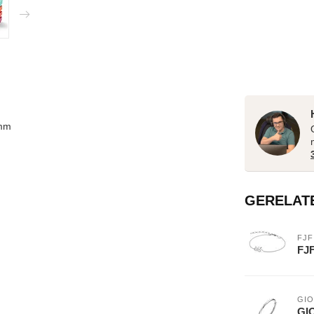
6mm
GERELAT
FJF
FJF
GIO
GIO