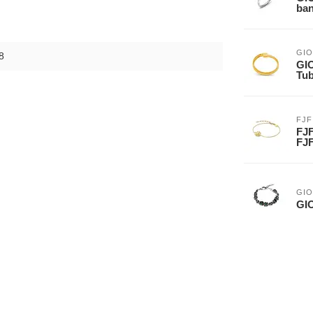
ban
GIO
8
GIO
Tub
FJF
FJF
FJ
GIO
GI