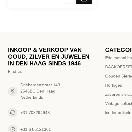
INKOOP & VERKOOP VAN
CATEGO
GOUD, ZILVER EN JUWELEN
Edelmetaal ba
IN DEN HAAG SINDS 1946
DAGKOERSEN
Find us
Gouden Siera
Driebergenstraat 143
Horloges
2546BC Den Haag
Zilveren siera
Netherlands
Vintage collect
+31 703294943
kinder artikele
+31 6 85121301