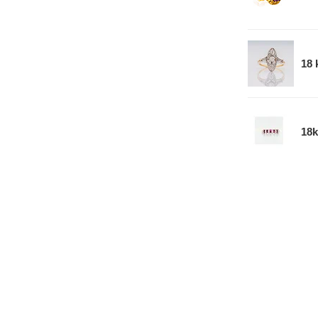
18 
18k