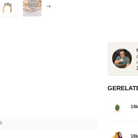
GERELAT
14k
0
18k