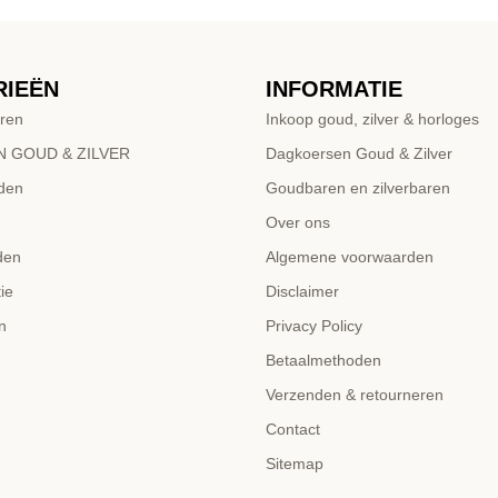
RIEËN
INFORMATIE
ren
Inkoop goud, zilver & horloges
 GOUD & ZILVER
Dagkoersen Goud & Zilver
den
Goudbaren en zilverbaren
Over ons
den
Algemene voorwaarden
ie
Disclaimer
n
Privacy Policy
Betaalmethoden
Verzenden & retourneren
Contact
Sitemap