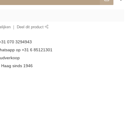
lijken
Deel dit product
 +31 070 3294943
whatsapp op +31 6 85121301
goudverkoop
n Haag sinds 1946