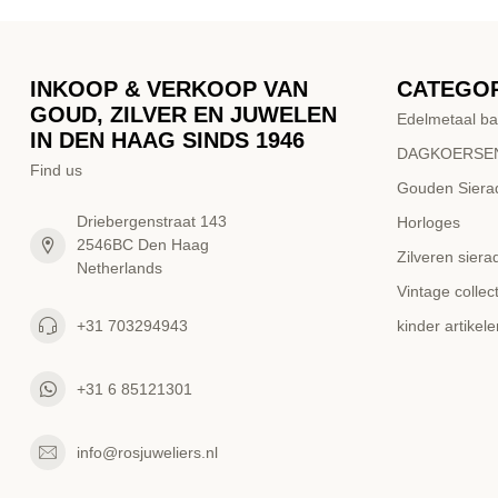
INKOOP & VERKOOP VAN
CATEGO
GOUD, ZILVER EN JUWELEN
Edelmetaal ba
IN DEN HAAG SINDS 1946
DAGKOERSEN
Find us
Gouden Siera
Driebergenstraat 143
Horloges
2546BC Den Haag
Zilveren siera
Netherlands
Vintage collect
+31 703294943
kinder artikele
+31 6 85121301
info@rosjuweliers.nl