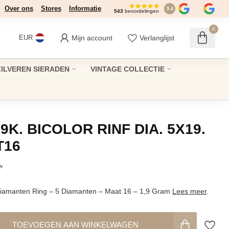
Over ons
Stores
Informatie
9.4
543
beoordelingen
0
Mijn account
Verlanglijst
EUR
ZILVEREN SIERADEN
VINTAGE COLLECTIE
9K. BICOLOR RINF DIA. 5X19.
T16
tw
 Diamanten Ring – 5 Diamanten – Maat 16 – 1,9 Gram
Lees meer
.
TOEVOEGEN AAN WINKELWAGEN