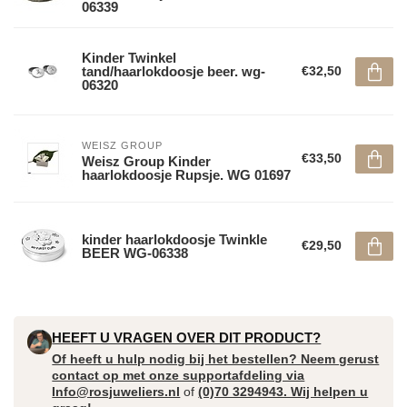
06339
Kinder Twinkel
tand/haarlokdoosje beer. wg-
€32,50
06320
WEISZ GROUP
€33,50
Weisz Group Kinder
haarlokdoosje Rupsje. WG 01697
kinder haarlokdoosje Twinkle
€29,50
BEER WG-06338
HEEFT U VRAGEN OVER DIT PRODUCT?
Of heeft u hulp nodig bij het bestellen? Neem gerust
contact op met onze supportafdeling via
Info@rosjuweliers.nl
of
(0)70 3294943. Wij helpen u