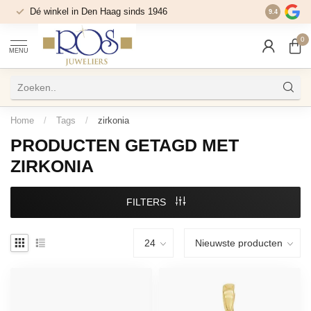
Dé winkel in Den Haag sinds 1946
9.4
0
MENU
Home
/
Tags
/
zirkonia
PRODUCTEN GETAGD MET
ZIRKONIA
FILTERS