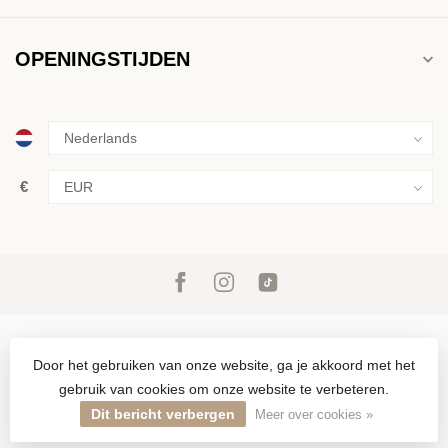
OPENINGSTIJDEN
€
Door het gebruiken van onze website, ga je akkoord met het
gebruik van cookies om onze website te verbeteren.
© Copyright 2026 Inkoop & verkoop van goud, zilver en juwelen in
Den Haag sinds 1946
Dit bericht verbergen
Meer over cookies »