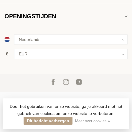
OPENINGSTIJDEN
€
Door het gebruiken van onze website, ga je akkoord met het
gebruik van cookies om onze website te verbeteren.
© Copyright 2026 Inkoop & verkoop van goud, zilver en juwelen in
Den Haag sinds 1946
Dit bericht verbergen
Meer over cookies »