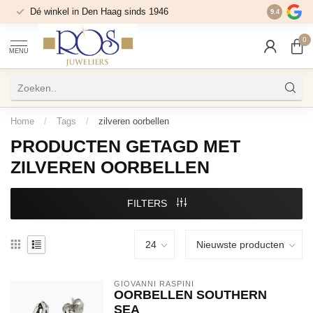
Dé winkel in Den Haag sinds 1946
9.4
0
MENU
Home
/
Tags
/
zilveren oorbellen
PRODUCTEN GETAGD MET
ZILVEREN OORBELLEN
FILTERS
GIOVANNI RASPINI
OORBELLEN SOUTHERN
SEA