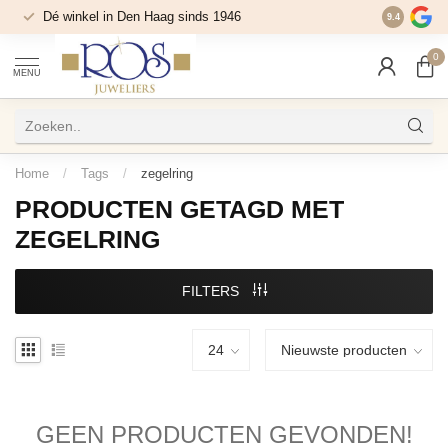
Dé winkel in Den Haag sinds 1946
9.4
0
MENU
Home
/
Tags
/
zegelring
PRODUCTEN GETAGD MET
ZEGELRING
FILTERS
GEEN PRODUCTEN GEVONDEN!