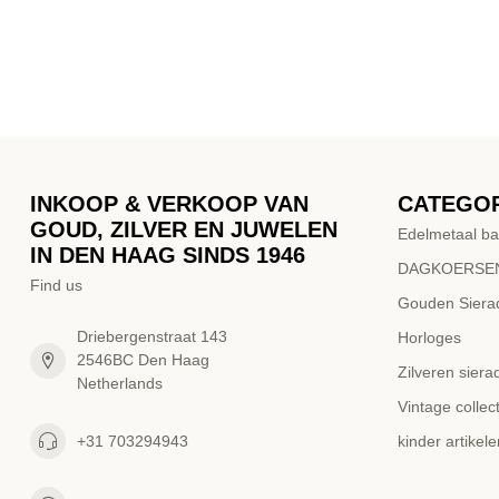
INKOOP & VERKOOP VAN
CATEGO
GOUD, ZILVER EN JUWELEN
Edelmetaal ba
IN DEN HAAG SINDS 1946
DAGKOERSEN
Find us
Gouden Siera
Driebergenstraat 143
Horloges
2546BC Den Haag
Zilveren siera
Netherlands
Vintage collect
+31 703294943
kinder artikele