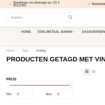
Bereikbaar via whatsapp op +31 6
Marktleid
85121301
HOME
EDELMETAAL BAREN
DAGKOERSEN 
Home
/
Tags
/
vinateg
PRODUCTEN GETAGD MET VI
PRIJS
Min
Max