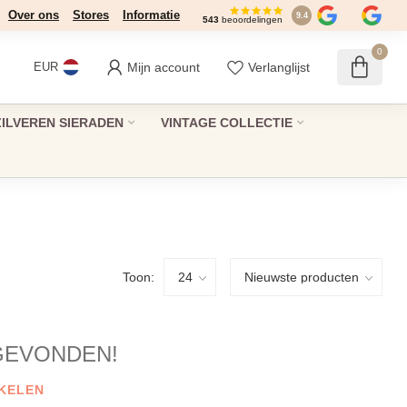
Over ons
Stores
Informatie
9.4
543
beoordelingen
0
Mijn account
Verlanglijst
EUR
ZILVEREN SIERADEN
VINTAGE COLLECTIE
Toon:
GEVONDEN!
KELEN