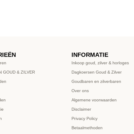
RIEËN
INFORMATIE
ren
Inkoop goud, zilver & horloges
 GOUD & ZILVER
Dagkoersen Goud & Zilver
den
Goudbaren en zilverbaren
Over ons
den
Algemene voorwaarden
ie
Disclaimer
n
Privacy Policy
Betaalmethoden