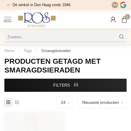
Dé winkel in Den Haag sinds 1946
9.4
0
MENU
Home
/
Tags
/
Smaragdsieraden
PRODUCTEN GETAGD MET
SMARAGDSIERADEN
FILTERS