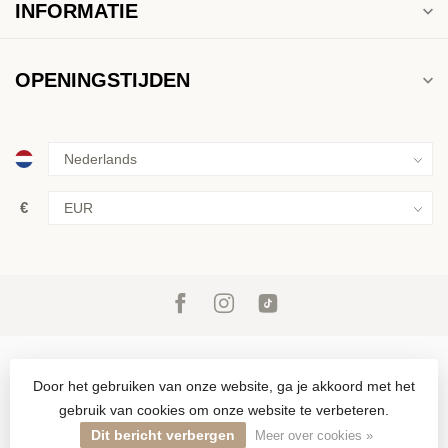
INFORMATIE
OPENINGSTIJDEN
€
Door het gebruiken van onze website, ga je akkoord met het
gebruik van cookies om onze website te verbeteren.
© Copyright 2026 Inkoop & verkoop van goud, zilver en juwelen in
Den Haag sinds 1946
Dit bericht verbergen
Meer over cookies »