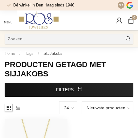
Dé winkel in Den Haag sinds 1946
9.4
0
MENU
Home
/
Tags
/
SIJJakobs
PRODUCTEN GETAGD MET
SIJJAKOBS
FILTERS