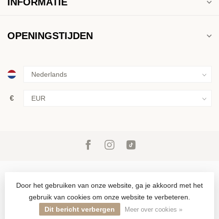
INFORMATIE
OPENINGSTIJDEN
€
Door het gebruiken van onze website, ga je akkoord met het
gebruik van cookies om onze website te verbeteren.
© Copyright 2026 Inkoop & verkoop van goud, zilver en juwelen in
Den Haag sinds 1946
Dit bericht verbergen
Meer over cookies »