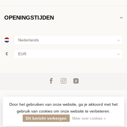
OPENINGSTIJDEN
€
Door het gebruiken van onze website, ga je akkoord met het
gebruik van cookies om onze website te verbeteren.
© Copyright 2026 Inkoop & verkoop van goud, zilver en juwelen in
Den Haag sinds 1946
Dit bericht verbergen
Meer over cookies »