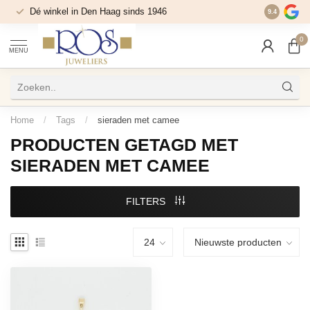
Dé winkel in Den Haag sinds 1946
9.4
0
MENU
Home
/
Tags
/
sieraden met camee
PRODUCTEN GETAGD MET
SIERADEN MET CAMEE
FILTERS