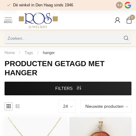
Dé winkel in Den Haag sinds 1946
9.4
0
MENU
Home
/
Tags
/
hanger
PRODUCTEN GETAGD MET
HANGER
FILTERS