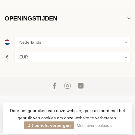
OPENINGSTIJDEN
€
Door het gebruiken van onze website, ga je akkoord met het
gebruik van cookies om onze website te verbeteren.
© Copyright 2026 Inkoop & verkoop van goud, zilver en juwelen in
Den Haag sinds 1946
Dit bericht verbergen
Meer over cookies »