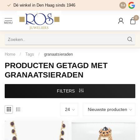
Dé winkel in Den Haag sinds 1946
9.4
0
MENU
Home
/
Tags
/
granaatsieraden
PRODUCTEN GETAGD MET
GRANAATSIERADEN
FILTERS