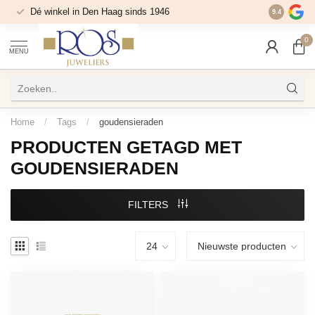
Dé winkel in Den Haag sinds 1946
9.4
0
MENU
Home
/
Tags
/
goudensieraden
PRODUCTEN GETAGD MET
GOUDENSIERADEN
FILTERS