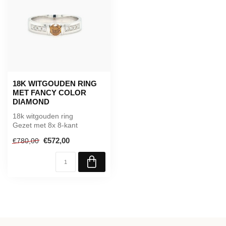
18K WITGOUDEN RING
MET FANCY COLOR
DIAMOND
18k witgouden ring
Gezet met 8x 8-kant
Diamanten en 1x Fancy
€572,00
€780,00
color Diamond
Maa...