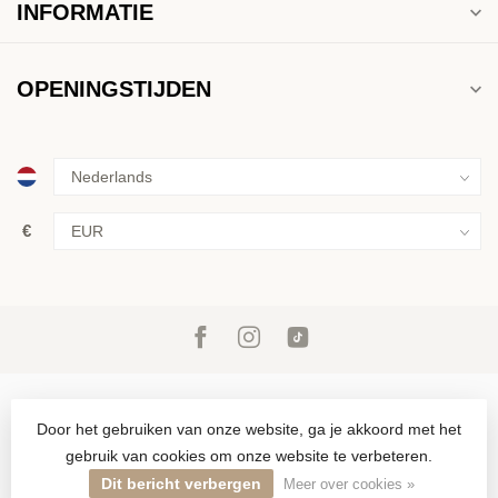
INFORMATIE
OPENINGSTIJDEN
€
Door het gebruiken van onze website, ga je akkoord met het
gebruik van cookies om onze website te verbeteren.
© Copyright 2026 Inkoop & verkoop van goud, zilver en juwelen in
Den Haag sinds 1946
Dit bericht verbergen
Meer over cookies »