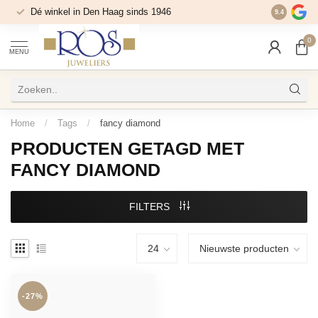
Dé winkel in Den Haag sinds 1946
9.4
0
MENU
Home
/
Tags
/
fancy diamond
PRODUCTEN GETAGD MET
FANCY DIAMOND
FILTERS
-27%