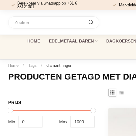
Bereikbaar via whatsapp op +31 6
Marktleid
85121301
HOME
EDELMETAAL BAREN
DAGKOERSEN 
Home
/
Tags
/
diamant ringen
PRODUCTEN GETAGD MET DI
PRIJS
Min
Max