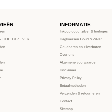
RIEËN
INFORMATIE
ren
Inkoop goud, zilver & horloges
 GOUD & ZILVER
Dagkoersen Goud & Zilver
den
Goudbaren en zilverbaren
Over ons
den
Algemene voorwaarden
ie
Disclaimer
n
Privacy Policy
Betaalmethoden
Verzenden & retourneren
Contact
Sitemap