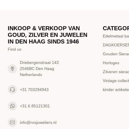
INKOOP & VERKOOP VAN
CATEGO
GOUD, ZILVER EN JUWELEN
Edelmetaal ba
IN DEN HAAG SINDS 1946
DAGKOERSEN
Find us
Gouden Siera
Driebergenstraat 143
Horloges
2546BC Den Haag
Zilveren siera
Netherlands
Vintage collect
+31 703294943
kinder artikele
+31 6 85121301
info@rosjuweliers.nl