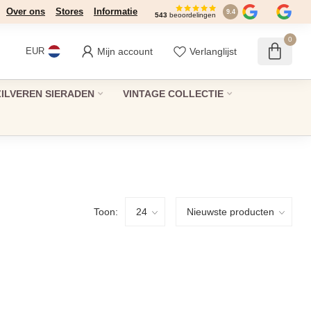
Over ons
Stores
Informatie
9.4
543
beoordelingen
0
Mijn account
Verlanglijst
EUR
ZILVEREN SIERADEN
VINTAGE COLLECTIE
Toon: