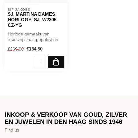
SIF JAKOBS
SJ. MARTINA DAMES
HORLOGE. SJ.-W2305-
CZ-YG
Horloge gemaakt van
roestvrij staal, gepolijst en
geborsteld oppervlak, met
€134,50
€269,00
saff...
INKOOP & VERKOOP VAN GOUD, ZILVER
EN JUWELEN IN DEN HAAG SINDS 1946
Find us