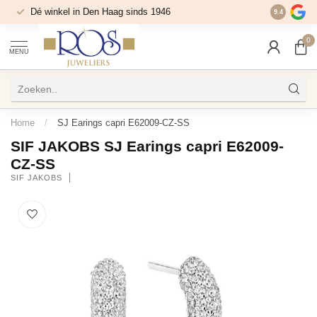
Dé winkel in Den Haag sinds 1946
9.4
0
MENU
Home
/
SJ Earings capri E62009-CZ-SS
SIF JAKOBS SJ Earings capri E62009-
CZ-SS
SIF JAKOBS