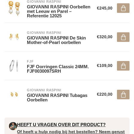
GIOVANNI RASPINI
GIOVANNI RASPINI Oorbellen
€245,00
met Leeuw en Parel –
Referentie 12025
GIOVANNI RASPINI
€320,00
GIOVANNI RASPINI De Skin
Mother-of-Pearl oorbellen
FJF
€109,00
FJF Oorringen Classic 24MM.
FJF0030097SRH
GIOVANNI RASPINI
€220,00
GIOVANNI RASPINI Tubagas
Oorbellen
HEEFT U VRAGEN OVER DIT PRODUCT?
Of heeft u hulp nodig bij het bestellen? Neem gerust