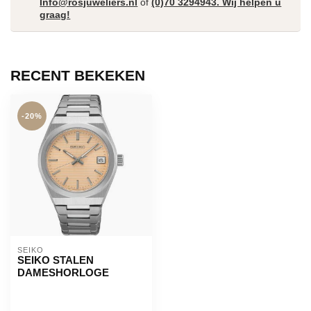
Info@rosjuweliers.nl
of
(0)70 3294943. Wij helpen u
graag!
RECENT BEKEKEN
-20%
SEIKO
SEIKO STALEN
DAMESHORLOGE