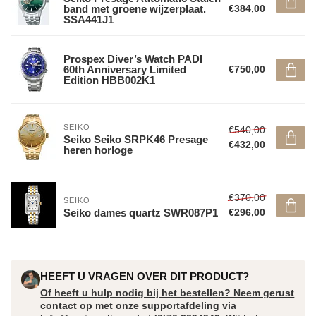
band met groene wijzerplaat.
€384,00
SSA441J1
Prospex Diver’s Watch PADI
60th Anniversary Limited
€750,00
Edition HBB002K1
SEIKO
€540,00
Seiko Seiko SRPK46 Presage
€432,00
heren horloge
€370,00
SEIKO
Seiko dames quartz SWR087P1
€296,00
HEEFT U VRAGEN OVER DIT PRODUCT?
Of heeft u hulp nodig bij het bestellen? Neem gerust
contact op met onze supportafdeling via