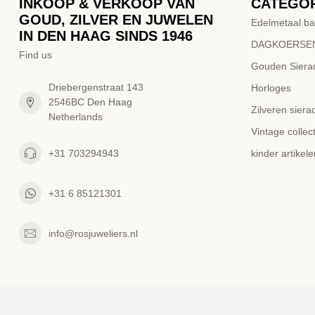
INKOOP & VERKOOP VAN
CATEGO
GOUD, ZILVER EN JUWELEN
Edelmetaal ba
IN DEN HAAG SINDS 1946
DAGKOERSEN
Find us
Gouden Siera
Driebergenstraat 143
Horloges
2546BC Den Haag
Zilveren siera
Netherlands
Vintage collect
+31 703294943
kinder artikele
+31 6 85121301
info@rosjuweliers.nl