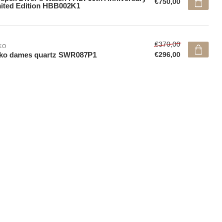
€750,00
ited Edition HBB002K1
€370,00
KO
iko dames quartz SWR087P1
€296,00