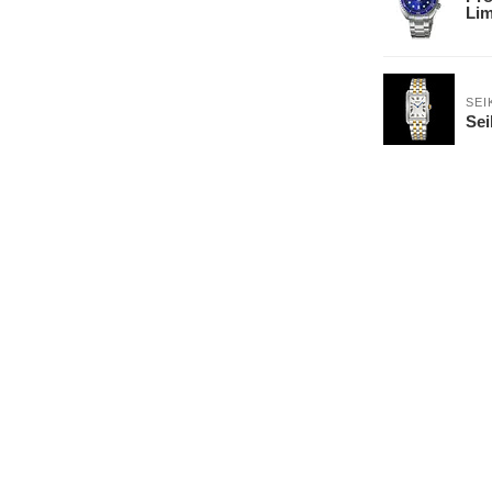
Lim
SEI
Se