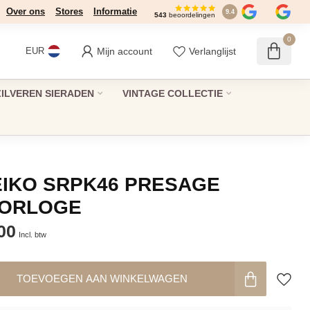
Over ons
Stores
Informatie
9.4
543
beoordelingen
0
Mijn account
Verlanglijst
EUR
ZILVEREN SIERADEN
VINTAGE COLLECTIE
EIKO SRPK46 PRESAGE
HORLOGE
00
Incl. btw
TOEVOEGEN AAN WINKELWAGEN