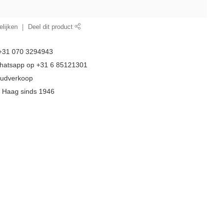
lijken
Deel dit product
 +31 070 3294943
whatsapp op +31 6 85121301
goudverkoop
n Haag sinds 1946