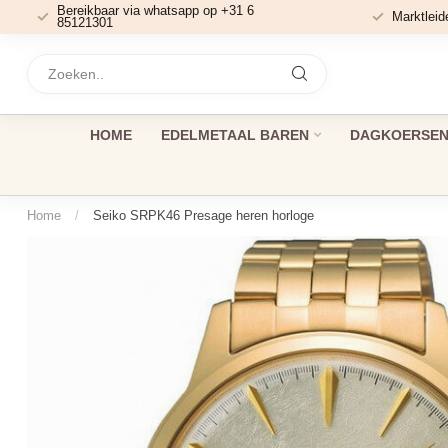
Bereikbaar via whatsapp op +31 6
Marktleid
85121301
HOME
EDELMETAAL BAREN
DAGKOERSEN 
Home
/
Seiko SRPK46 Presage heren horloge