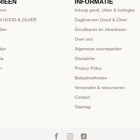
RIEËN
INFORMATIE
ren
Inkoop goud, zilver & horloges
 GOUD & ZILVER
Dagkoersen Goud & Zilver
den
Goudbaren en zilverbaren
Over ons
den
Algemene voorwaarden
ie
Disclaimer
n
Privacy Policy
Betaalmethoden
Verzenden & retourneren
Contact
Sitemap