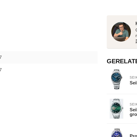
7
GERELAT
7
SEI
Se
SEI
Sei
gro
Pro