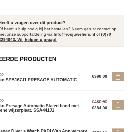
Heeft u vragen over dit product?
Of heeft u hulp nodig bij het bestellen? Neem gerust contact op
met onze supportafdeling via
Info@rosjuweliers.nl
of
(0)70
3294943. Wij helpen u graag!
EERDE PRODUCTEN
KO
€990,00
iko SPB167J1 PRESAGE AUTOMATIC
KO
€480,00
ko Presage Automatic Stalen band met
€384,00
ene wijzerplaat. SSA441J1
spex Diver’s Watch PADI 60th Anniversary