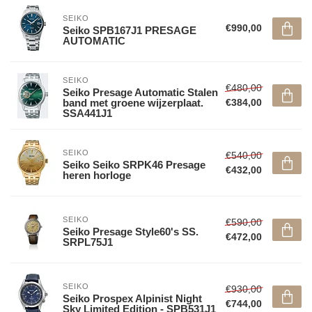
SEIKO
€990,00
Seiko SPB167J1 PRESAGE
AUTOMATIC
SEIKO
€480,00
Seiko Presage Automatic Stalen
band met groene wijzerplaat.
€384,00
SSA441J1
SEIKO
€540,00
Seiko Seiko SRPK46 Presage
€432,00
heren horloge
SEIKO
€590,00
Seiko Presage Style60's SS.
€472,00
SRPL75J1
SEIKO
€930,00
Seiko Prospex Alpinist Night
€744,00
Sky Limited Edition - SPB531J1