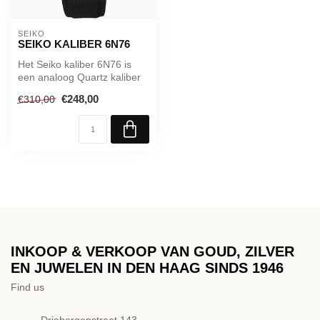
SEIKO
SEIKO KALIBER 6N76
Het Seiko kaliber 6N76 is
een analoog Quartz kaliber
met datumweergave dat
€248,00
€310,00
funct...
INKOOP & VERKOOP VAN GOUD, ZILVER
EN JUWELEN IN DEN HAAG SINDS 1946
Find us