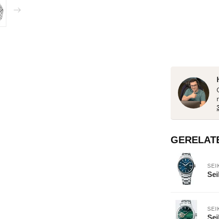
GERELAT
SEI
Se
SEI
Sei