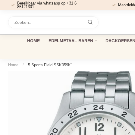
Bereikbaar via whatsapp op +31 6
Marktleid
85121301
HOME
EDELMETAAL BAREN
DAGKOERSEN 
Home
/
5 Sports Field SSK059K1