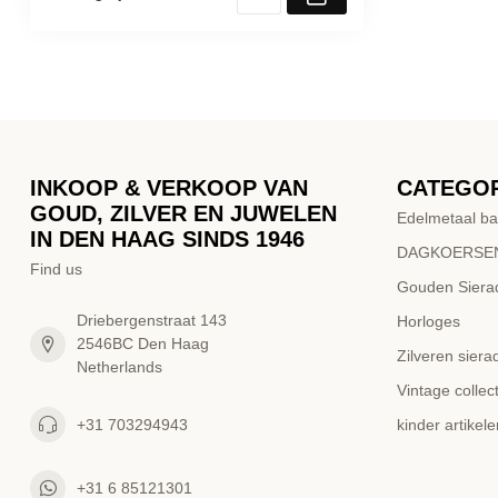
INKOOP & VERKOOP VAN
CATEGO
GOUD, ZILVER EN JUWELEN
Edelmetaal ba
IN DEN HAAG SINDS 1946
DAGKOERSEN
Find us
Gouden Siera
Driebergenstraat 143
Horloges
2546BC Den Haag
Zilveren siera
Netherlands
Vintage collect
+31 703294943
kinder artikele
+31 6 85121301