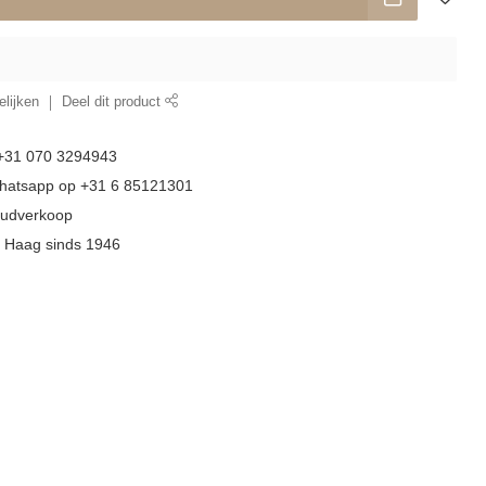
lijken
Deel dit product
 +31 070 3294943
whatsapp op +31 6 85121301
goudverkoop
n Haag sinds 1946