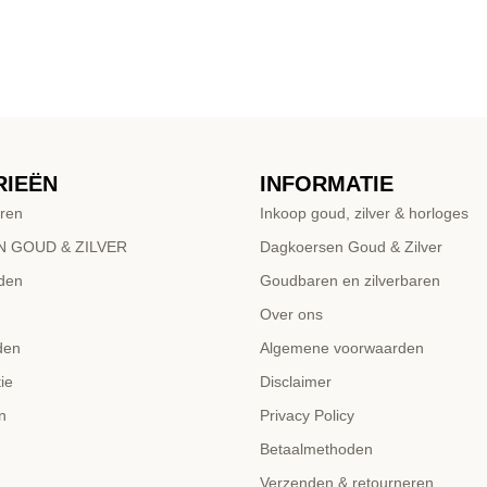
RIEËN
INFORMATIE
ren
Inkoop goud, zilver & horloges
 GOUD & ZILVER
Dagkoersen Goud & Zilver
den
Goudbaren en zilverbaren
Over ons
den
Algemene voorwaarden
ie
Disclaimer
n
Privacy Policy
Betaalmethoden
Verzenden & retourneren