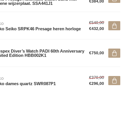
€384,00
ene wijzerplaat. SSA441J1
€540,00
KO
ko Seiko SRPK46 Presage heren horloge
€432,00
spex Diver’s Watch PADI 60th Anniversary
€750,00
ited Edition HBB002K1
€370,00
KO
iko dames quartz SWR087P1
€296,00