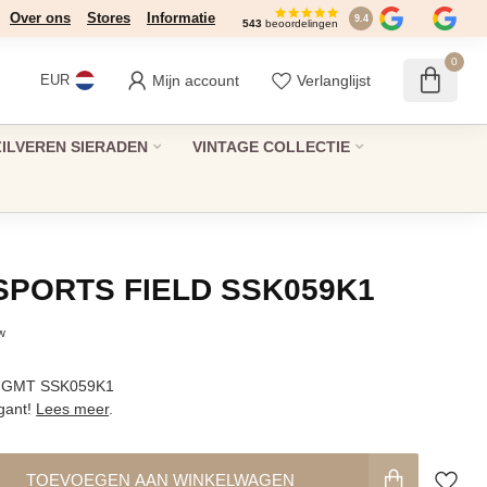
Over ons
Stores
Informatie
9.4
543
beoordelingen
0
Mijn account
Verlanglijst
EUR
ZILVEREN SIERADEN
VINTAGE COLLECTIE
 SPORTS FIELD SSK059K1
tw
ld GMT SSK059K1
gant!
Lees meer
.
TOEVOEGEN AAN WINKELWAGEN