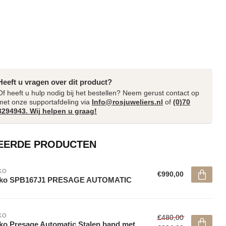
Heeft u vragen over dit product?
Of heeft u hulp nodig bij het bestellen? Neem gerust contact op
met onze supportafdeling via
Info@rosjuweliers.nl
of
(0)70
3294943. Wij helpen u graag!
EERDE PRODUCTEN
KO
€990,00
iko SPB167J1 PRESAGE AUTOMATIC
KO
€480,00
ko Presage Automatic Stalen band met