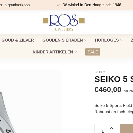
er in goudverkoop
Dé winkel in Den Haag sinds 1946
GOUD & ZILVER
GOUDEN SIERADEN
HORLOGES
KINDER ARTIKELEN
SALE
SEIKO
SEIKO 5
€460,00
Incl. b
Seiko 5 Sports Fie
Robuust en toch ele