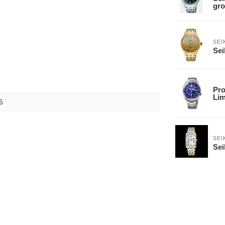
gro
SEI
Sei
Pro
Lim
6
SEI
Se