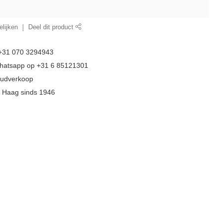
lijken
Deel dit product
 +31 070 3294943
whatsapp op +31 6 85121301
goudverkoop
n Haag sinds 1946