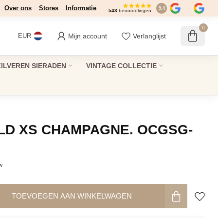
Over ons
Stores
Informatie
9.4
543
beoordelingen
0
Mijn account
Verlanglijst
EUR
ZILVEREN SIERADEN
VINTAGE COLLECTIE
LD XS CHAMPAGNE. OCGSG-
tw
TOEVOEGEN AAN WINKELWAGEN