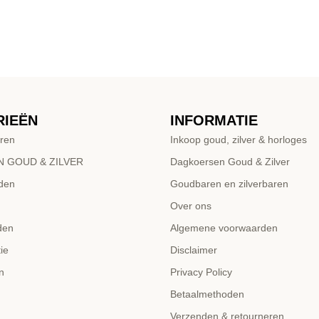
RIEËN
INFORMATIE
ren
Inkoop goud, zilver & horloges
 GOUD & ZILVER
Dagkoersen Goud & Zilver
den
Goudbaren en zilverbaren
Over ons
den
Algemene voorwaarden
ie
Disclaimer
n
Privacy Policy
Betaalmethoden
Verzenden & retourneren