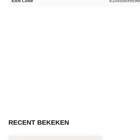
EAN Code
615455699596
RECENT BEKEKEN