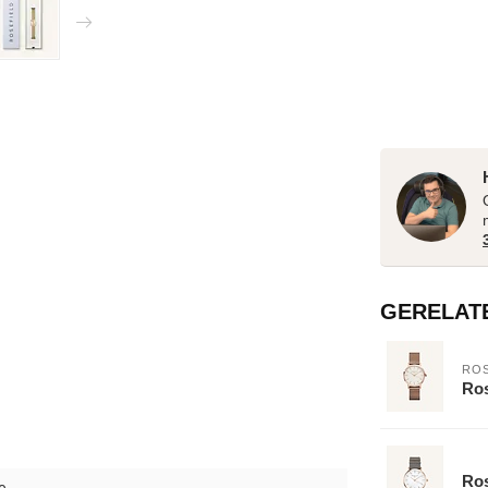
GERELAT
ROS
Ros
Ro