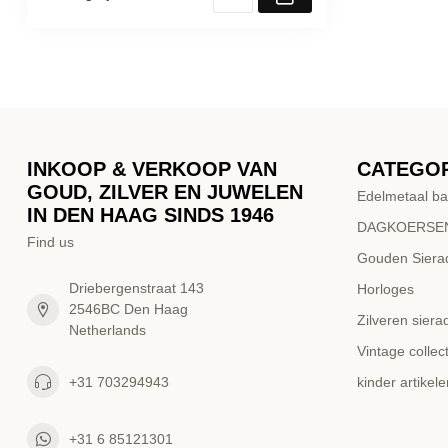
INKOOP & VERKOOP VAN
CATEGO
GOUD, ZILVER EN JUWELEN
Edelmetaal ba
IN DEN HAAG SINDS 1946
DAGKOERSEN
Find us
Gouden Siera
Driebergenstraat 143
Horloges
2546BC Den Haag
Zilveren siera
Netherlands
Vintage collect
+31 703294943
kinder artikele
+31 6 85121301