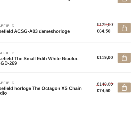
€129,00
EFIELD
sefield ACSG-A03 dameshorloge
€64,50
EFIELD
€119,00
efield The Small Edih White Bicolor.
SGD-269
EFIELD
€149,00
efield horloge The Octagon XS Chain
€74,50
dio