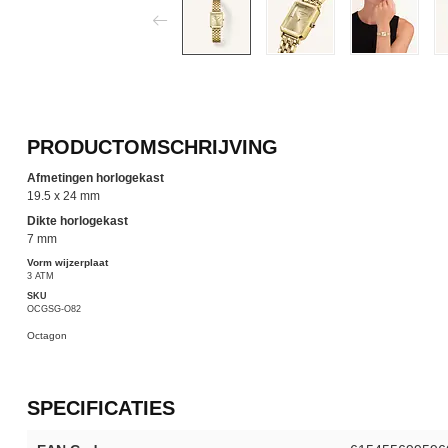
PRODUCTOMSCHRIJVING
Afmetingen horlogekast
19.5 x 24 mm
Dikte horlogekast
7 mm
Vorm wijzerplaat
3 ATM
SKU
OCGSG-O82
Octagon
SPECIFICATIES