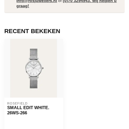
Info@rosjuweliers.nl
of
(0)70 3294943. Wij helpen u
graag!
RECENT BEKEKEN
ROSEFIELD
SMALL EDIT WHITE.
26WS-266