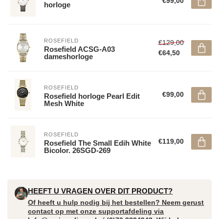
€99,00
horloge
ROSEFIELD
€129,00
Rosefield ACSG-A03
€64,50
dameshorloge
ROSEFIELD
€99,00
Rosefield horloge Pearl Edit
Mesh White
ROSEFIELD
€119,00
Rosefield The Small Edih White
Bicolor. 26SGD-269
HEEFT U VRAGEN OVER DIT PRODUCT?
Of heeft u hulp nodig bij het bestellen? Neem gerust
contact op met onze supportafdeling via