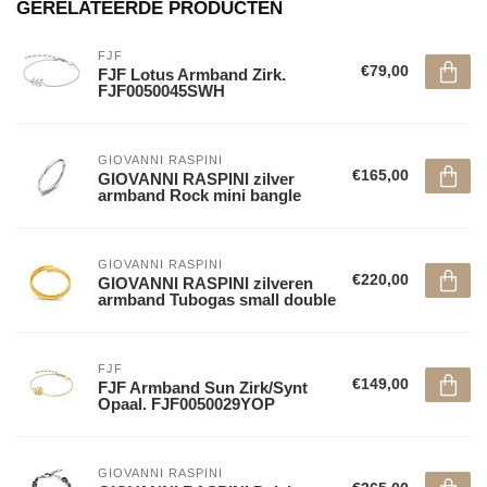
GERELATEERDE PRODUCTEN
FJF
€79,00
FJF Lotus Armband Zirk.
FJF0050045SWH
GIOVANNI RASPINI
€165,00
GIOVANNI RASPINI zilver
armband Rock mini bangle
GIOVANNI RASPINI
€220,00
GIOVANNI RASPINI zilveren
armband Tubogas small double
FJF
€149,00
FJF Armband Sun Zirk/Synt
Opaal. FJF0050029YOP
GIOVANNI RASPINI