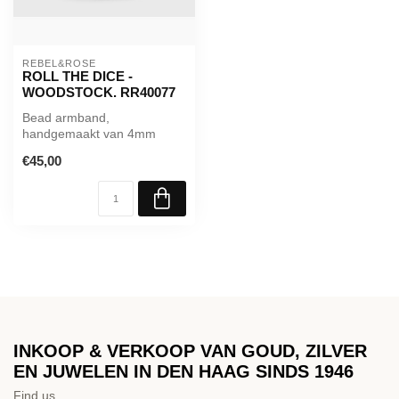
REBEL&ROSE
ROLL THE DICE -
WOODSTOCK. RR40077
Bead armband,
handgemaakt van 4mm
Lithografiet stenen in de
€45,00
vorm van Dice / ‘dob...
INKOOP & VERKOOP VAN GOUD, ZILVER
EN JUWELEN IN DEN HAAG SINDS 1946
Find us