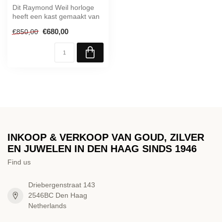
Dit Raymond Weil horloge
heeft een kast gemaakt van
Roestvrijstaal met een
€680,00
€850,00
diame...
INKOOP & VERKOOP VAN GOUD, ZILVER
EN JUWELEN IN DEN HAAG SINDS 1946
Find us
Driebergenstraat 143
2546BC Den Haag
Netherlands