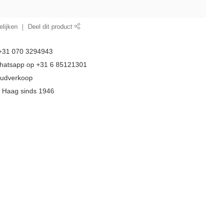
lijken
Deel dit product
 +31 070 3294943
whatsapp op +31 6 85121301
goudverkoop
n Haag sinds 1946