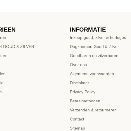
RIEËN
INFORMATIE
ren
Inkoop goud, zilver & horloges
 GOUD & ZILVER
Dagkoersen Goud & Zilver
den
Goudbaren en zilverbaren
Over ons
den
Algemene voorwaarden
ie
Disclaimer
n
Privacy Policy
Betaalmethoden
Verzenden & retourneren
Contact
Sitemap