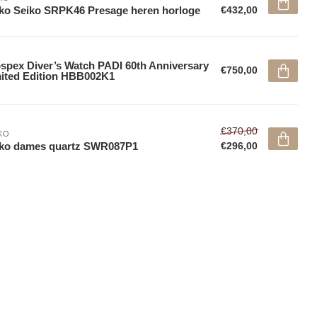
ko Seiko SRPK46 Presage heren horloge
€432,00
spex Diver’s Watch PADI 60th Anniversary
€750,00
ited Edition HBB002K1
€370,00
KO
iko dames quartz SWR087P1
€296,00