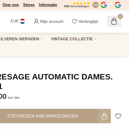
Over ons
Stores
Informatie
9.4
543
beoordelingen
0
Mijn account
Verlanglijst
EUR
ZILVEREN SIERADEN
VINTAGE COLLECTIE
RESAGE AUTOMATIC DAMES.
1
00
Incl. btw
TOEVOEGEN AAN WINKELWAGEN