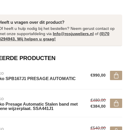
Heeft u vragen over dit product?
Of heeft u hulp nodig bij het bestellen? Neem gerust contact op
met onze supportafdeling via
Info@rosjuweliers.nl
of
(0)70
3294943. Wij helpen u graag!
EERDE PRODUCTEN
KO
€990,00
iko SPB167J1 PRESAGE AUTOMATIC
KO
€480,00
ko Presage Automatic Stalen band met
€384,00
ene wijzerplaat. SSA441J1
€540,00
KO