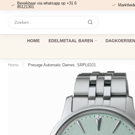
Bereikbaar via whatsapp op +31 6
Marktleid
85121301
HOME
EDELMETAAL BAREN
DAGKOERSEN 
Home
/
Presage Automatic Dames. SRPL63J1