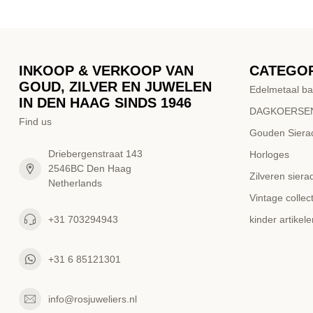
INKOOP & VERKOOP VAN
CATEGO
GOUD, ZILVER EN JUWELEN
Edelmetaal ba
IN DEN HAAG SINDS 1946
DAGKOERSEN
Find us
Gouden Siera
Driebergenstraat 143
Horloges
2546BC Den Haag
Zilveren siera
Netherlands
Vintage collect
+31 703294943
kinder artikele
+31 6 85121301
info@rosjuweliers.nl