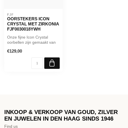
FJF
OORSTEKERS ICON
CRYSTAL MET ZIRKONIA
FJF0030018YWH
Onze fijne Icon Crystal
oorbellen zijn gemaakt van
hoogwaardig 925 sterling
€129,00
zilv...
INKOOP & VERKOOP VAN GOUD, ZILVER
EN JUWELEN IN DEN HAAG SINDS 1946
Find us