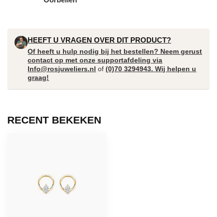
HEEFT U VRAGEN OVER DIT PRODUCT?
Of heeft u hulp nodig bij het bestellen? Neem gerust
contact op met onze supportafdeling via
Info@rosjuweliers.nl
of
(0)70 3294943. Wij helpen u
graag!
RECENT BEKEKEN