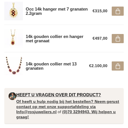
Occ 14k hanger met 7 granaten
€315,00
2.2gram
14k gouden collier en hanger
€497,00
met granaat
14k gouden collier met 13
€2.100,00
granaten
HEEFT U VRAGEN OVER DIT PRODUCT?
Of heeft u hulp nodig bij het bestellen? Neem gerust
contact op met onze supportafdeling via
Info@rosjuweliers.nl
of
(0)70 3294943. Wij helpen u
graag!