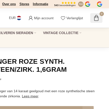
Over ons
Stores
Informatie
9.4
543
beoordelingen
0
Mijn account
Verlanglijst
EUR
ZILVEREN SIERADEN
VINTAGE COLLECTIE
NGER ROZE SYNTH.
EEN/ZIRK. 1,6GRAM
tw
nger van 14 karaat geelgoud met een roze synthetische steen
ende zirkonia.
Lees meer
.