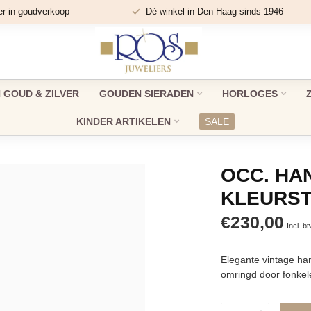
er in goudverkoop
Dé winkel in Den Haag sinds 1946
GOUD & ZILVER
GOUDEN SIERADEN
HORLOGES
KINDER ARTIKELEN
SALE
OCC. HA
KLEURST
€230,00
Incl. b
Elegante vintage ha
omringd door fonkel