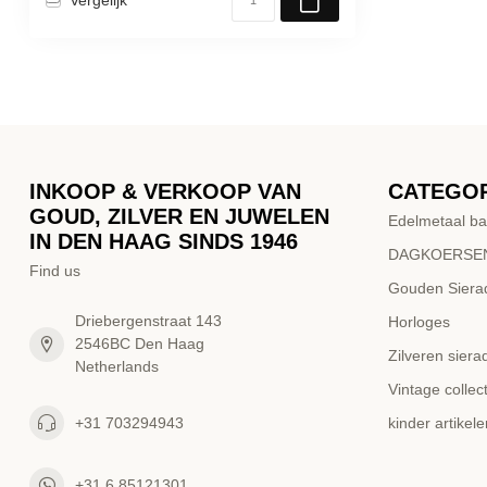
INKOOP & VERKOOP VAN
CATEGO
GOUD, ZILVER EN JUWELEN
Edelmetaal ba
IN DEN HAAG SINDS 1946
DAGKOERSEN
Find us
Gouden Siera
Driebergenstraat 143
Horloges
2546BC Den Haag
Zilveren siera
Netherlands
Vintage collect
+31 703294943
kinder artikele
+31 6 85121301