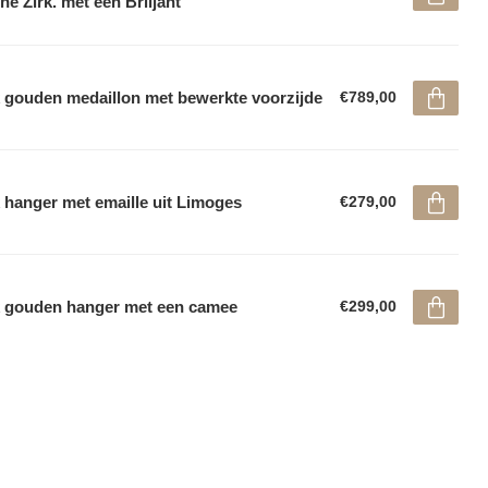
ne Zirk. met een Briljant
 gouden medaillon met bewerkte voorzijde
€789,00
 hanger met emaille uit Limoges
€279,00
 gouden hanger met een camee
€299,00