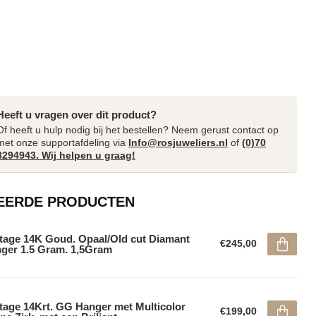
Heeft u vragen over dit product?
Of heeft u hulp nodig bij het bestellen? Neem gerust contact op
met onze supportafdeling via
Info@rosjuweliers.nl
of
(0)70
3294943. Wij helpen u graag!
EERDE PRODUCTEN
tage 14K Goud. Opaal/Old cut Diamant
€245,00
ger 1.5 Gram. 1,5Gram
tage 14Krt. GG Hanger met Multicolor
€199,00