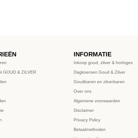
RIEËN
INFORMATIE
ren
Inkoop goud, zilver & horloges
 GOUD & ZILVER
Dagkoersen Goud & Zilver
den
Goudbaren en zilverbaren
Over ons
den
Algemene voorwaarden
ie
Disclaimer
n
Privacy Policy
Betaalmethoden