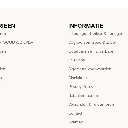
RIEËN
INFORMATIE
ren
Inkoop goud, zilver & horloges
 GOUD & ZILVER
Dagkoersen Goud & Zilver
den
Goudbaren en zilverbaren
Over ons
den
Algemene voorwaarden
ie
Disclaimer
n
Privacy Policy
Betaalmethoden
Verzenden & retourneren
Contact
Sitemap