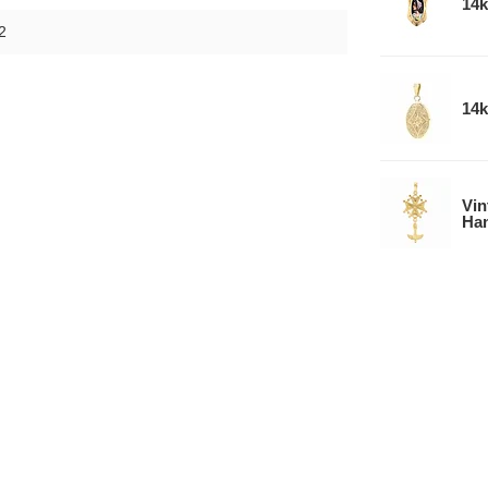
14k
2
14k
Vin
Han