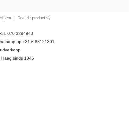
lijken
Deel dit product
 +31 070 3294943
whatsapp op +31 6 85121301
goudverkoop
n Haag sinds 1946