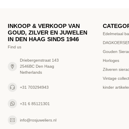
INKOOP & VERKOOP VAN
CATEGO
GOUD, ZILVER EN JUWELEN
Edelmetaal ba
IN DEN HAAG SINDS 1946
DAGKOERSEN
Find us
Gouden Siera
Driebergenstraat 143
Horloges
2546BC Den Haag
Zilveren siera
Netherlands
Vintage collect
+31 703294943
kinder artikele
+31 6 85121301
info@rosjuweliers.nl