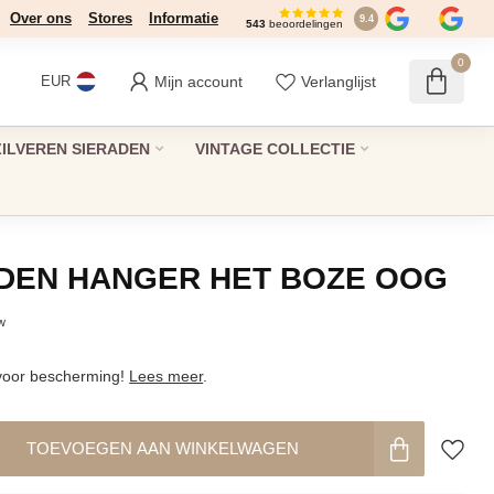
Over ons
Stores
Informatie
9.4
543
beoordelingen
0
Mijn account
Verlanglijst
EUR
ZILVEREN SIERADEN
VINTAGE COLLECTIE
DEN HANGER HET BOZE OOG
tw
 voor bescherming!
Lees meer
.
TOEVOEGEN AAN WINKELWAGEN