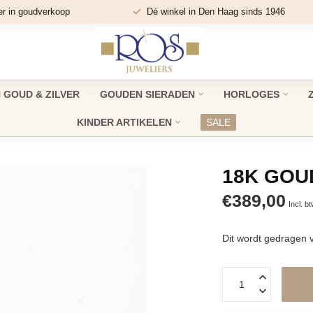
er in goudverkoop
Dé winkel in Den Haag sinds 1946
GOUD & ZILVER
GOUDEN SIERADEN
HORLOGES
KINDER ARTIKELEN
SALE
18K GOU
€389,00
Incl. b
Dit wordt gedragen