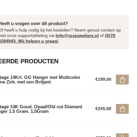
Heeft u vragen over dit product?
Of heeft u hulp nodig bij het bestellen? Neem gerust contact op
met onze supportafdeling via
Info@rosjuweliers.nl
of
(0)70
3294943. Wij helpen u graag!
EERDE PRODUCTEN
tage 14Krt. GG Hanger met Multicolor
€199,00
ne Zirk. met een Briljant
tage 14K Goud. Opaal/Old cut Diamant
€245,00
ger 1.5 Gram. 1,5Gram